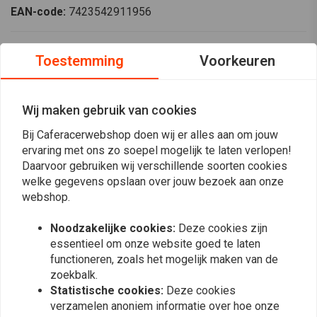
EAN-code:
7423542911956
Borstelplaat reparatieset (2 Borstel / Mitsuba). Draait tegen de klok in.
Toestemming
Voorkeuren
Deze reparatieset bevat de negatieve borstelplaat met borstel en 2 veren
en de positieve borstelplaat compleet met borstel, tapeind, moer en alle
isolatoren.
Wij maken gebruik van cookies
Past bij
Bij Caferacerwebshop doen wij er alles aan om jouw
ervaring met ons zo soepel mogelijk te laten verlopen!
Honda: 87-90 CBR600 Hurricane 600cc Kawasaki: 82-02 KZ1000P Politie
Daarvoor gebruiken wij verschillende soorten cookies
1000cc Suzuki: 84-85 GS700E 700cc; 84-85 GS700ES 700cc Yamaha: 89-
welke gegevens opslaan over jouw bezoek aan onze
Lees meer
96 FZR600 600cc; 97-00 FZR600R 600cc; 97-07 YZF600R 600cc
webshop.
Noodzakelijke cookies:
Deze cookies zijn
Reviews
essentieel om onze website goed te laten
functioneren, zoals het mogelijk maken van de
0
zoekbalk.
(0 beoordelingen)
Statistische cookies:
Deze cookies
0
verzamelen anoniem informatie over hoe onze