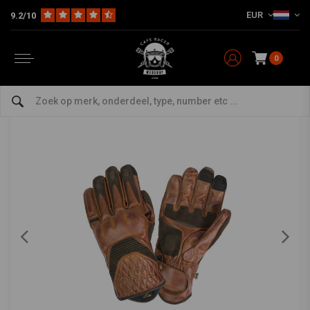
EUR
9.2/10
Home
The Rider
Handschoenen
Café III-Handschoenen | Bruin | Kies Maat
BY CITY
-
bekijk alles van By City
0
Café III-Handschoenen | Bruin | Kies Maat
0/5 (0 reviews)