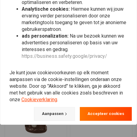
optimaliseren en verbeteren.
comfortabele pasvorm.
0
Analytische cookies:
Hiermee kunnen wij jouw
0
CE-goedgekeurd met knokkelbescherming.
ervaring verder personaliseren door onze
Ontworpen voor veiligheid, stijl en comfort.
marketingtools toegang te geven tot je anonieme
gebruikerspatroon.
Plaats ook een review
ads personalization:
Na uw bezoek kunnen we
advertenties personaliseren op basis van uw
interesses en gedrag.
https://business.safety.google/privacy/
Vergelijkbare producten
Je kunt jouw cookievoorkeuren op elk moment
aanpassen via de cookie-instellingen onderaan onze
website. Door op "Akkoord" te klikken, ga je akkoord
met het gebruik van alle cookies zoals beschreven in
onze
Cookieverklaring
.
Aanpassen
Accepteer cookies