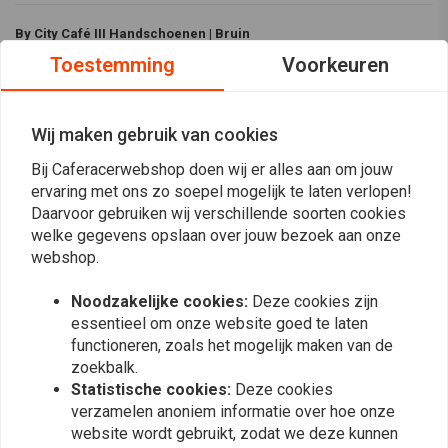
By City Café III Handschoenen | Bruin
Toestemming
Voorkeuren
De By City Café III Handschoenen Bruin zijn gemaakt van topkwaliteit leer
met Aramide verstevigingen op de palm voor extra duurzaamheid. Met
touch-functie op de wijs- en middelvinger, verstelbare klittenband
Wij maken gebruik van cookies
polsband en CE-certificering met knokkelbescherming combineren deze
Bij Caferacerwebshop doen wij er alles aan om jouw
handschoenen stijl, comfort en veiligheid voor je ritten.
ervaring met ons zo soepel mogelijk te laten verlopen!
Specificaties:
Daarvoor gebruiken wij verschillende soorten cookies
welke gegevens opslaan over jouw bezoek aan onze
Lees meer
Kleur:
Bruin
webshop.
Materiaal:
Gemaakt van topkwaliteit leer voor duurzaamheid en
Reviews
stijl.
Noodzakelijke cookies:
Deze cookies zijn
essentieel om onze website goed te laten
Anti-slijtage Aramide verstevigingen op de palm voor betere
0
functioneren, zoals het mogelijk maken van de
(0 beoordelingen)
bescherming.
zoekbalk.
Touchfunctie op de wijs- en middelvinger voor compatibiliteit met
0
Statistische cookies:
Deze cookies
apparaten.
0
verzamelen anoniem informatie over hoe onze
Verstelbare polsband met klittenband voor een veilige en
website wordt gebruikt, zodat we deze kunnen
0