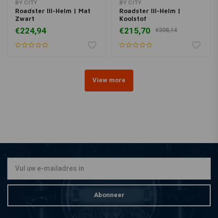
BY CITY
BY CITY
Roadster III-Helm | Mat
Roadster III-Helm |
Zwart
Koolstof
€224,94
€215,70
€308,14
View more
Abonneer