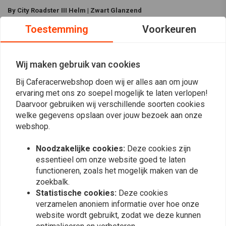
By City Roadster III Helm | Zwart Glanzend
De By City Roadster III helm combineert klassieke stijl met moderne
Toestemming
Voorkeuren
veiligheid, met een lichtgewicht glasvezel helmschaal, multi-density
vulling en anti-condens vizier. Met ECE R.22.06 certificering, Bluetooth en
eersteklas comfort is hij gemaakt voor rijders die alles willen.
Wij maken gebruik van cookies
Kenmerken:
Bij Caferacerwebshop doen wij er alles aan om jouw
ervaring met ons zo soepel mogelijk te laten verlopen!
Duurzaam en lichtgewicht
Daarvoor gebruiken wij verschillende soorten cookies
Lees meer
Vulling met meerdere dichtheden voor maximaal comfort
welke gegevens opslaan over jouw bezoek aan onze
Geschikt voor Bluetooth voor naadloze connectiviteit
webshop.
Reviews
Specificaties:
Noodzakelijke cookies:
Deze cookies zijn
essentieel om onze website goed te laten
Materiaal:
Gemaakt van lichtgewicht glasvezel
0
(0 beoordelingen)
functioneren, zoals het mogelijk maken van de
Kleur:
Zwart Glanzend
zoekbalk.
Met leer afgewerkte, verwijderbare en wasbare vulling
0
Statistische cookies:
Deze cookies
0
Ventilatieopeningen
verzamelen anoniem informatie over hoe onze
0
Achtersluitsysteem
website wordt gebruikt, zodat we deze kunnen
0