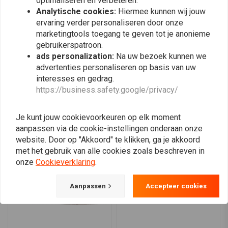
optimaliseren en verbeteren.
Geïnjecteerd vizier, anti-condens coating garandeert helder zicht
0
Analytische cookies:
Hiermee kunnen wij jouw
in elk weer
ervaring verder personaliseren door onze
Dubbele gespsluiting voor goede pasvorm
marketingtools toegang te geven tot je anonieme
Gecertificeerd volgens ECE/UN R.22.06 veiligheidsnormen
gebruikerspatroon.
Plaats ook een review
ads personalization:
Na uw bezoek kunnen we
advertenties personaliseren op basis van uw
interesses en gedrag.
https://business.safety.google/privacy/
Vergelijkbare producten
Je kunt jouw cookievoorkeuren op elk moment
aanpassen via de cookie-instellingen onderaan onze
website. Door op "Akkoord" te klikken, ga je akkoord
met het gebruik van alle cookies zoals beschreven in
onze
Cookieverklaring
.
Aanpassen
Accepteer cookies