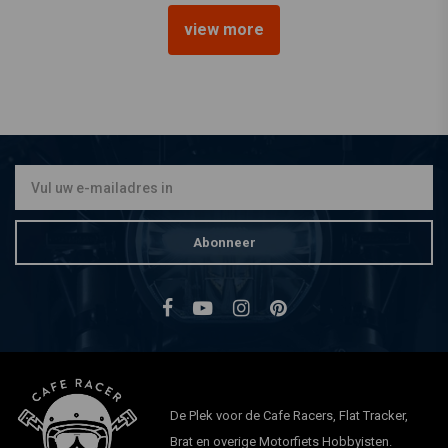
view more
C.RACER
Brat Seat Diamond Black
Long 60
€149,94
Abonneer
De Plek voor de Cafe Racers, Flat Tracker,
Brat en overige Motorfiets Hobbyisten.