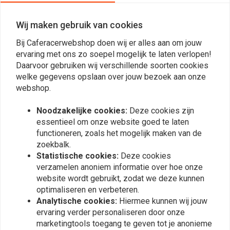
Wij maken gebruik van cookies
Morten Engnes
Mark
Bij Caferacerwebshop doen wij er alles aan om jouw
Much better than expected for the price
Super mooi z
ervaring met ons zo soepel mogelijk te laten verlopen!
Daarvoor gebruiken wij verschillende soorten cookies
welke gegevens opslaan over jouw bezoek aan onze
webshop.
Noodzakelijke cookies:
Deze cookies zijn
essentieel om onze website goed te laten
functioneren, zoals het mogelijk maken van de
Plaats ook een review
zoekbalk.
Statistische cookies:
Deze cookies
verzamelen anoniem informatie over hoe onze
website wordt gebruikt, zodat we deze kunnen
Vergelijkbare producten
optimaliseren en verbeteren.
Analytische cookies:
Hiermee kunnen wij jouw
ervaring verder personaliseren door onze
marketingtools toegang te geven tot je anonieme