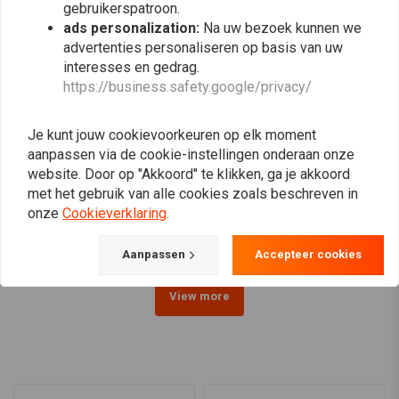
gebruikerspatroon.
ads personalization:
Na uw bezoek kunnen we
advertenties personaliseren op basis van uw
interesses en gedrag.
https://business.safety.google/privacy/
Je kunt jouw cookievoorkeuren op elk moment
C.RACER
C.RACER
aanpassen via de cookie-instellingen onderaan onze
Cafe Racer "Imola" Zadel
Cafe Racer Seat Chocolat
website. Door op "Akkoord" te klikken, ga je akkoord
Tuck 'N Roll Bruin 5
Tuck'n'Roll Stitch Bruin
met het gebruik van alle cookies zoals beschreven in
Type 109
€169,94
€149,94
onze
Cookieverklaring
.
Aanpassen
Accepteer cookies
View more