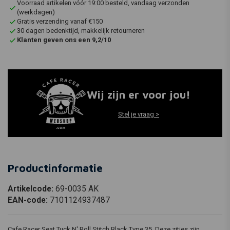
Voorraad artikelen vóór 19:00 besteld, vandaag verzonden
(werkdagen)
Gratis verzending vanaf €150
30 dagen bedenktijd, makkelijk retourneren
Klanten geven ons een 9,2/10
Wij zijn er voor jou!
Stel je vraag >
Productinformatie
Artikelcode:
69-0035 AK
EAN-code:
7101124937487
Cafe Racer Seat Tuck N' Roll Stitch Black Type 35. Deze zitjes zijn