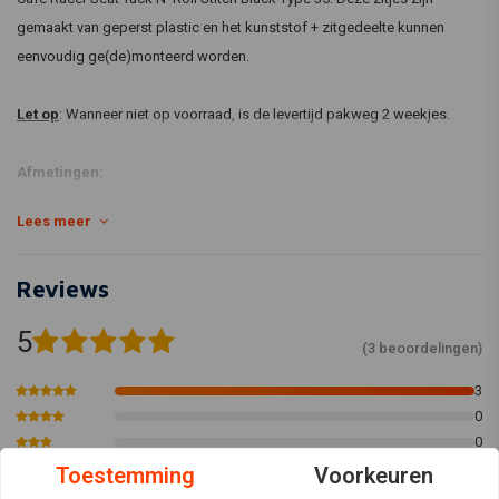
gemaakt van geperst plastic en het kunststof + zitgedeelte kunnen
eenvoudig ge(de)monteerd worden.
Let op
: Wanneer niet op voorraad, is de levertijd pakweg 2 weekjes.
Afmetingen:
Hoogte max: 125mm
Lees meer
Breedte max : 230mm (bij het begin van de bult)
Breedte bij tank at tank : 180mm
Reviews
Lengte Zitting: ca 330mm
Lengte Bump: ca 270mm
5
(3 beoordelingen)
Totale lengte: ca 600mm
3
0
0
0
Toestemming
Voorkeuren
0