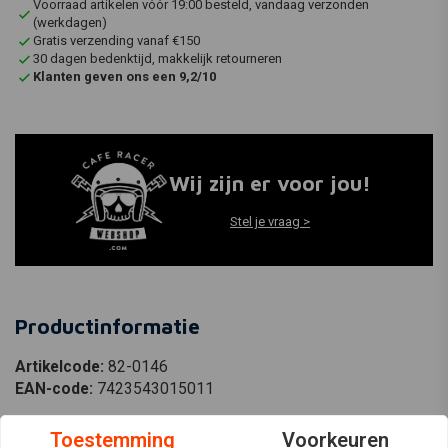
Voorraad artikelen vóór 19:00 besteld, vandaag verzonden
(werkdagen)
Gratis verzending vanaf €150
30 dagen bedenktijd, makkelijk retourneren
Klanten geven ons een 9,2/10
Wij zijn er voor jou!
Stel je vraag >
Productinformatie
Artikelcode:
82-0146
EAN-code:
7423543015011
Toestemming
Voorkeuren
All Balls Remklauw Revisie Set Voorzijde Model 18-3256 Voor: Kawasaki