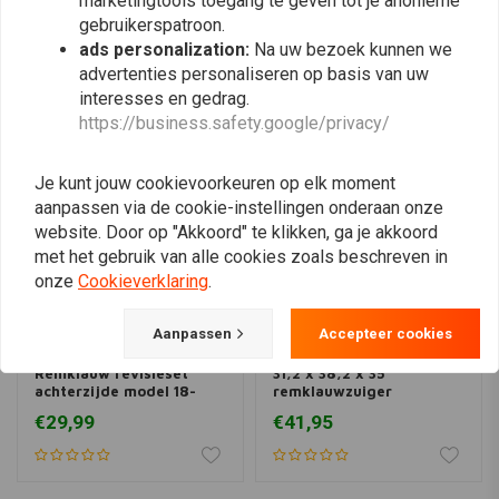
marketingtools toegang te geven tot je anonieme
gebruikerspatroon.
ads personalization:
Na uw bezoek kunnen we
Vergelijkbare producten
advertenties personaliseren op basis van uw
interesses en gedrag.
https://business.safety.google/privacy/
Je kunt jouw cookievoorkeuren op elk moment
aanpassen via de cookie-instellingen onderaan onze
website. Door op "Akkoord" te klikken, ga je akkoord
met het gebruik van alle cookies zoals beschreven in
onze
Cookieverklaring
.
Aanpassen
Accepteer cookies
ALL BALLS
TOURMAX
Remklauw revisieset
31,2 x 38,2 x 35
achterzijde model 18-
remklauwzuiger
3076
reparatieset
€29,99
€41,95