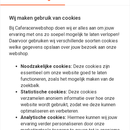
Z750 (EURO) 11-12 BELANGRIJK: Afbeelding is alleen ter indicatie. Om
de kit visueel te controleren, kunt u de website van all balls bezoeken.
Wij maken gebruik van cookies
De gekochte set past bij uw motorfiets.
Bij Caferacerwebshop doen wij er alles aan om jouw
ervaring met ons zo soepel mogelijk te laten verlopen!
Daarvoor gebruiken wij verschillende soorten cookies
Reviews
welke gegevens opslaan over jouw bezoek aan onze
webshop.
0
(0 beoordelingen)
Noodzakelijke cookies:
Deze cookies zijn
0
essentieel om onze website goed te laten
0
functioneren, zoals het mogelijk maken van de
0
zoekbalk.
0
Statistische cookies:
Deze cookies
0
verzamelen anoniem informatie over hoe onze
website wordt gebruikt, zodat we deze kunnen
optimaliseren en verbeteren.
Analytische cookies:
Hiermee kunnen wij jouw
Plaats ook een review
ervaring verder personaliseren door onze