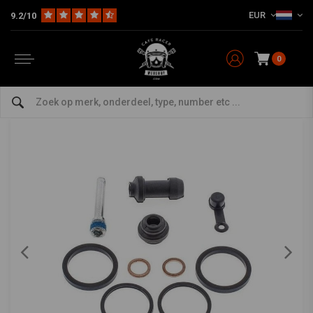
EUR
9.2/10
Home
The Workshop
Remdelen
Remklauw Revisie
Remklauw reparatieset voorzijde model 18-3256
ALL BALLS
-
bekijk alles van All Balls
0
Remklauw reparatieset voorzijde model 18-
3256
0/5 (0 reviews)