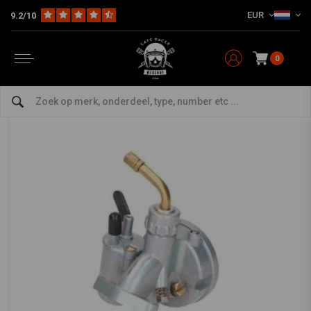
EUR
9.2/10
Home
Bromfiets
Inlaat
Carburateur
Carburateur Bing 12mm Puch MS/MV Flens
Carburateur Bing 12mm Puch MS/MV Flens
0
0/5 (0 reviews)