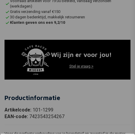
Voorraad artikelen vóór 19:00 besteld, vandaag verzonden
(werkdagen)
Gratis verzending vanaf €150
30 dagen bedenktijd, makkelijk retourneren
Klanten geven ons een 9,2/10
Wij zijn er voor jou!
Stel je vraag >
Productinformatie
Artikelcode:
101-1299
EAN-code:
7423543254267
Voor de perfecte verhouding van je brandstof en zuurstof in de motor