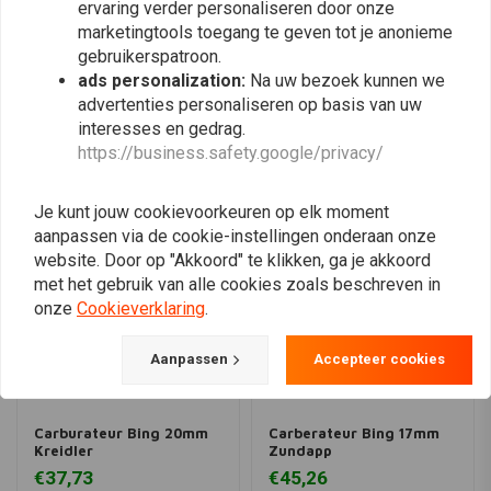
ervaring verder personaliseren door onze
Plaats ook een review
marketingtools toegang te geven tot je anonieme
gebruikerspatroon.
ads personalization:
Na uw bezoek kunnen we
advertenties personaliseren op basis van uw
Vergelijkbare producten
interesses en gedrag.
https://business.safety.google/privacy/
Je kunt jouw cookievoorkeuren op elk moment
aanpassen via de cookie-instellingen onderaan onze
website. Door op "Akkoord" te klikken, ga je akkoord
met het gebruik van alle cookies zoals beschreven in
onze
Cookieverklaring
.
Aanpassen
Accepteer cookies
Carburateur Bing 20mm
Carberateur Bing 17mm
Kreidler
Zundapp
€37,73
€45,26