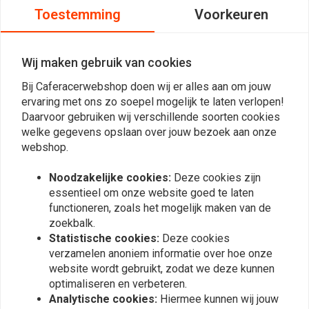
Toestemming
Voorkeuren
van je scooter of brommer heb je een Carburateur nodig. Stel je je
Carburateur goed af, dan zal je scooter lopen als een zonnetje hij zal
dan niet afslaan of gaan stotteren. Deze 12mm Carburateur past op
Wij maken gebruik van cookies
Puch MS en Puch MV
Bij Caferacerwebshop doen wij er alles aan om jouw
ervaring met ons zo soepel mogelijk te laten verlopen!
Daarvoor gebruiken wij verschillende soorten cookies
welke gegevens opslaan over jouw bezoek aan onze
Reviews
webshop.
0
Noodzakelijke cookies:
Deze cookies zijn
(0 beoordelingen)
essentieel om onze website goed te laten
0
functioneren, zoals het mogelijk maken van de
0
zoekbalk.
Statistische cookies:
Deze cookies
0
verzamelen anoniem informatie over hoe onze
0
website wordt gebruikt, zodat we deze kunnen
0
optimaliseren en verbeteren.
Analytische cookies:
Hiermee kunnen wij jouw