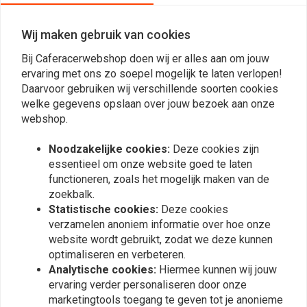
06-07 BELANGRIJK: Afbeelding is alleen ter indicatie. Om de kit visueel
te controleren, kunt u de website van all balls bezoeken. De gekochte
Wij maken gebruik van cookies
set past bij uw motorfiets.
Bij Caferacerwebshop doen wij er alles aan om jouw
ervaring met ons zo soepel mogelijk te laten verlopen!
Reviews
Daarvoor gebruiken wij verschillende soorten cookies
welke gegevens opslaan over jouw bezoek aan onze
0
webshop.
(0 beoordelingen)
Noodzakelijke cookies:
Deze cookies zijn
0
essentieel om onze website goed te laten
0
functioneren, zoals het mogelijk maken van de
0
zoekbalk.
0
Statistische cookies:
Deze cookies
0
verzamelen anoniem informatie over hoe onze
website wordt gebruikt, zodat we deze kunnen
optimaliseren en verbeteren.
Analytische cookies:
Hiermee kunnen wij jouw
Plaats ook een review
ervaring verder personaliseren door onze
marketingtools toegang te geven tot je anonieme