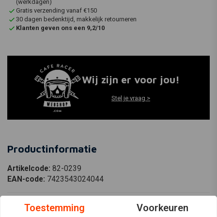
(werkdagen)
Gratis verzending vanaf €150
30 dagen bedenktijd, makkelijk retourneren
Klanten geven ons een 9,2/10
Wij zijn er voor jou!
Stel je vraag >
Productinformatie
Artikelcode:
82-0239
EAN-code:
7423543024044
Toestemming
Voorkeuren
All Balls Carburateur Revisie Set Model 26-1626 Voor: Honda VT1100C2