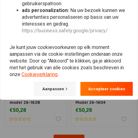
gebruikerspatroon.
Vergelijkbare producten
ads personalization:
Na uw bezoek kunnen we
advertenties personaliseren op basis van uw
interesses en gedrag.
https://business.safety.google/privacy/
Je kunt jouw cookievoorkeuren op elk moment
aanpassen via de cookie-instellingen onderaan onze
website. Door op "Akkoord" te klikken, ga je akkoord
met het gebruik van alle cookies zoals beschreven in
onze
Cookieverklaring
.
Aanpassen
Accepteer cookies
ALL BALLS
ALL BALLS
Carburateur revisie-set
Carburateur Revisie Set
model 26-1628
Model 26-1604
€50,28
€50,28