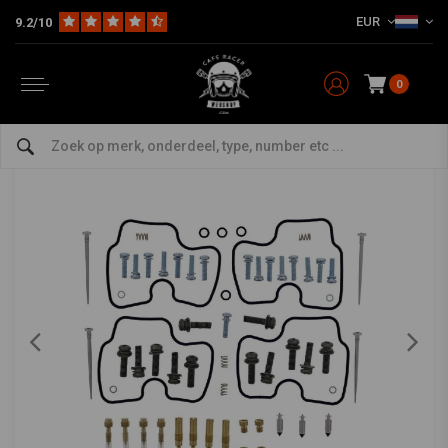
EUR
9.2/10
Home
The Workshop
Benzine Parts
Carburateur Revisie Set van All Balls
ALL BALLS
-
bekijk alles van All Balls
0
Carburateur Revisie Set Model 26-1626
0/5 (0 reviews)