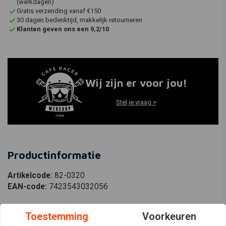
(werkdagen)
Gratis verzending vanaf €150
30 dagen bedenktijd, makkelijk retourneren
Klanten geven ons een 9,2/10
Wij zijn er voor jou!
Stel je vraag >
Productinformatie
Artikelcode:
82-0320
EAN-code:
7423543032056
Toestemming
Voorkeuren
All Balls Carburateur Revisie Set Model 26-1714 Voor: Suzuki GSX750F