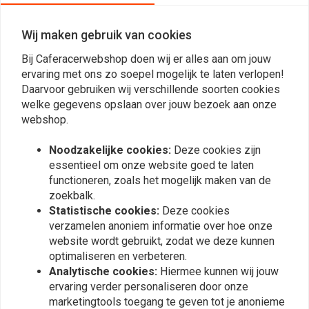
Katana 98-06 BELANGRIJK: Afbeelding is alleen ter indicatie. Om de kit
visueel te controleren, kunt u de website van all balls bezoeken. De
Wij maken gebruik van cookies
gekochte set past bij uw motorfiets.
Bij Caferacerwebshop doen wij er alles aan om jouw
ervaring met ons zo soepel mogelijk te laten verlopen!
Reviews
Daarvoor gebruiken wij verschillende soorten cookies
welke gegevens opslaan over jouw bezoek aan onze
0
webshop.
(0 beoordelingen)
Noodzakelijke cookies:
Deze cookies zijn
0
essentieel om onze website goed te laten
0
functioneren, zoals het mogelijk maken van de
0
zoekbalk.
0
Statistische cookies:
Deze cookies
0
verzamelen anoniem informatie over hoe onze
website wordt gebruikt, zodat we deze kunnen
optimaliseren en verbeteren.
Analytische cookies:
Hiermee kunnen wij jouw
Plaats ook een review
ervaring verder personaliseren door onze
marketingtools toegang te geven tot je anonieme