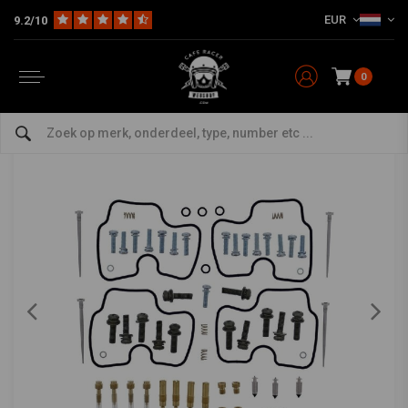
EUR
9.2/10
Home
The Workshop
Benzine Parts
Carburateur Revisie Set van All Balls
ALL BALLS
-
bekijk alles van All Balls
0
Carburateur Revisie Set Model 26-1714
0/5 (0 reviews)