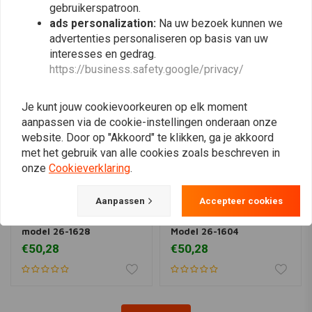
gebruikerspatroon.
Vergelijkbare producten
ads personalization:
Na uw bezoek kunnen we
advertenties personaliseren op basis van uw
interesses en gedrag.
https://business.safety.google/privacy/
Je kunt jouw cookievoorkeuren op elk moment
aanpassen via de cookie-instellingen onderaan onze
website. Door op "Akkoord" te klikken, ga je akkoord
met het gebruik van alle cookies zoals beschreven in
onze
Cookieverklaring
.
Aanpassen
Accepteer cookies
ALL BALLS
ALL BALLS
Carburateur revisie-set
Carburateur Revisie Set
model 26-1628
Model 26-1604
€50,28
€50,28