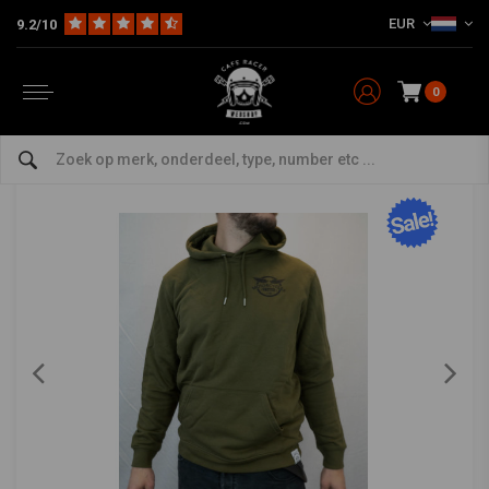
EUR
9.2/10
Home
The Rider
Bovenlichaam
Hoodies
Checkered Hoodie 2021
MCU
-
bekijk alles van MCU
0
Checkered Hoodie 2021
0/5 (0 reviews)