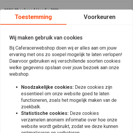
MCU Checkered Hoodie 2021
Toestemming
Voorkeuren
Motorcycles United Parts Co
. Deze vette knipoog naar de
hoogtijdagen van de Amerikaanse baanmotorsport is precies wat jij
nodig hebt in jouw kledingkast.
Wij maken gebruik van cookies
Voorzien van de "Motorcycles Parts Co." batch, kenmerkend voor de
Bij Caferacerwebshop doen wij er alles aan om jouw
ervaring met ons zo soepel mogelijk te laten verlopen!
2021 collectie.
Daarvoor gebruiken wij verschillende soorten cookies
Specs
welke gegevens opslaan over jouw bezoek aan onze
Lees meer
webshop.
280 grams/m2
80% gekamd katoen 20 % polyester
Reviews
Noodzakelijke cookies:
Deze cookies zijn
dubbele capuchon met rijgkoord
essentieel om onze website goed te laten
dubbele naden in schouderpartij
0
functioneren, zoals het mogelijk maken van de
(0 beoordelingen)
zoekbalk.
ingezette mouwen
Statistische cookies:
Deze cookies
gebreide manchetten en onderboord
0
verzamelen anoniem informatie over hoe onze
0
voorzien van zijnaden
website wordt gebruikt, zodat we deze kunnen
0
opgezette buidelzak
optimaliseren en verbeteren.