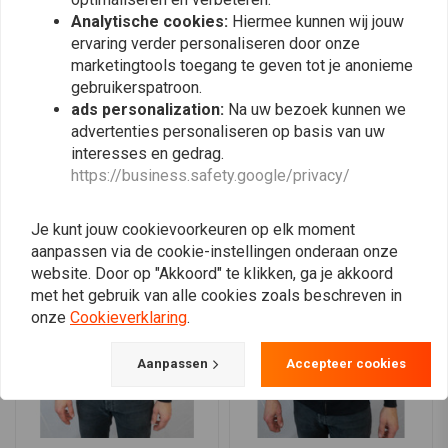
0
modieus getailleerd model
Analytische cookies:
Hiermee kunnen wij jouw
0
ervaring verder personaliseren door onze
"Motorcycles Parts Co." batch
marketingtools toegang te geven tot je anonieme
gebruikerspatroon.
ads personalization:
Na uw bezoek kunnen we
Plaats ook een review
advertenties personaliseren op basis van uw
interesses en gedrag.
https://business.safety.google/privacy/
Vergelijkbare producten
Je kunt jouw cookievoorkeuren op elk moment
aanpassen via de cookie-instellingen onderaan onze
website. Door op "Akkoord" te klikken, ga je akkoord
met het gebruik van alle cookies zoals beschreven in
onze
Cookieverklaring
.
Aanpassen
Accepteer cookies