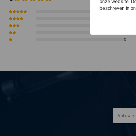
onze website. Doo
beschreven in o
0
0
0
0
0