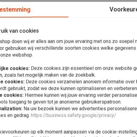
estemming
Voorkeur
uik van cookies
shop doen wij er alles aan om jouw ervaring met ons zo soepel m
or gebruiken wij verschillende soorten cookies welke gegevens
 onze webshop.
ijke cookies:
Deze cookies zijn essentieel om onze website go
n, zoals het mogelijk maken van de zoekbalk.
he cookies:
Deze cookies verzamelen anoniem informatie over
rdt gebruikt, zodat we deze kunnen optimaliseren en verbeteren
e cookies:
Hiermee kunnen wij jouw ervaring verder personalis
In 
ols toegang te geven tot je anonieme gebruikerspatroon.
Cilinderkop
alization:
Na uw bezoek kunnen we advertenties personalisere
NM) + Deco
ses en gedrag.
https://business.safety.google/privacy/
€23,55
kievoorkeuren op elk moment aanpassen via de cookie-instellin