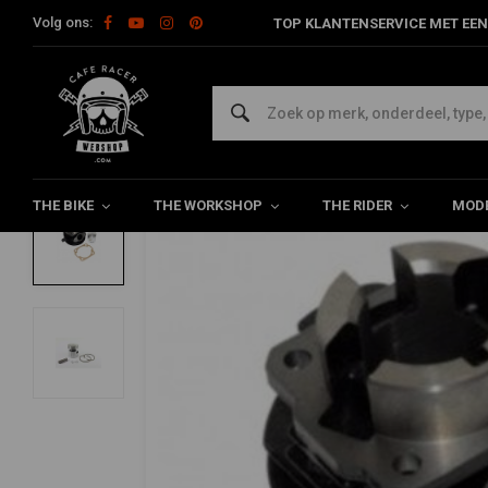
Volg ons:
TOP KLANTENSERVICE MET EEN
Home
Bromfiets
Motorblok delen
Cilinder & Zuiger
Cili
DR RACING PARTS
Cilinder 38.4mm Vespa PK50XL DR
0/5 (0 reviews)
THE BIKE
THE WORKSHOP
THE RIDER
MODE