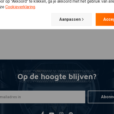
Plaats ook een review
r op "Akkoord" te klikken, ga je akkoord met het gebruik van al
nze
Cookieverklaring
.
Aanpassen
Acce
Op de hoogte blijven?
Abonn