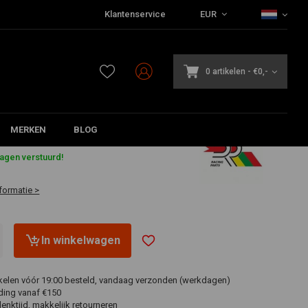
Klantenservice
EUR
0 artikelen
-
€0,-
MERKEN
BLOG
3
dagen verstuurd!
formatie >
In winkelwagen
ikelen vóór 19:00 besteld, vandaag verzonden (werkdagen)
ding vanaf €150
nktijd, makkelijk retourneren