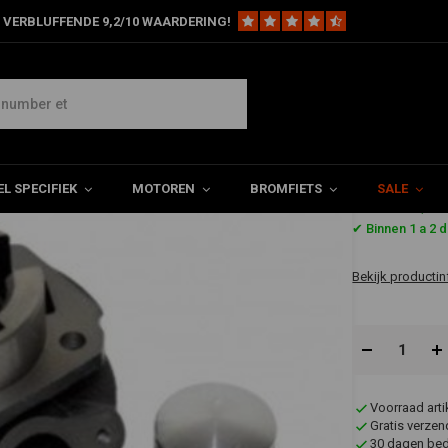
 VERBLUFFENDE 9,2/10 WAARDERING!
nder 38.4mm Vespa PK50XL DR
L SPECIFIEK
MOTOREN
BROMFIETS
SALE
€141,5
✔ Binnen 1 a 2 
Bekijk productin
Voorraad art
Gratis verzen
30 dagen bede