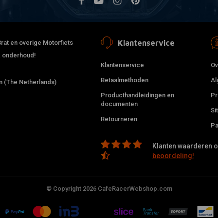
Klantenservice
rat en overige Motorfiets
 & onderhoud!
Klantenservice
Ov
Betaalmethoden
Al
 (The Netherlands)
Producthandleidingen en
Pr
documenten
Si
Retourneren
Pa
Klanten waarderen on
beoordeling!
© Copyright 2026 CafeRacerWebshop.com