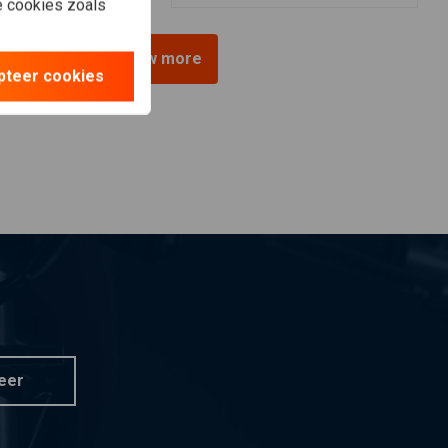
le cookies zoals
View more
pteer cookies
eer