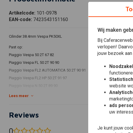
To
Artikelcode:
101-0978
EAN-code:
7423543151160
Wij maken gebr
Cilinder 38.4mm Vespa PK50XL
Bij Caferacerweb
verlopen! Daarvo
Past op:
jouw bezoek aan
Piaggio Vespa 50 2T 67 82
Piaggio Vespa FL 50 2T 90 90
Noodzakel
Piaggio Vespa FL2 AUTOMATICA 50 2T 90 91
functionere
Piaggio Vespa FL2 HP 50 2T 91 97
Statistisc
website wo
Piaggio Vespa N 50 2T 89 90
Analytisch
Piaggio Vespa PK 50 2T 82 84
Lees meer
marketingto
Piaggio Vespa PK AUTOMATICA 50 2T 84 89
ads person
Piaggio Vespa PK XL 50 2T 85 88
uw interes
Reviews
Piaggio Vespa PK XL PLURIMATIC 50 2T 85 90
Piaggio Vespa PK XL RUSH 50 2T 88 89
Je kunt jouw coo
0
(0 beoordelingen)