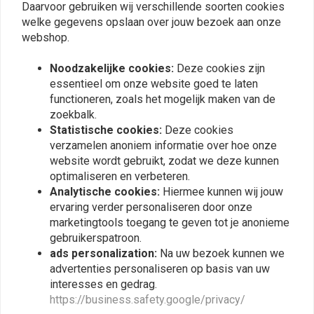
Daarvoor gebruiken wij verschillende soorten cookies
welke gegevens opslaan over jouw bezoek aan onze
Plaats ook een review
webshop.
Noodzakelijke cookies:
Deze cookies zijn
Vergelijkbare producten
essentieel om onze website goed te laten
functioneren, zoals het mogelijk maken van de
zoekbalk.
Statistische cookies:
Deze cookies
verzamelen anoniem informatie over hoe onze
website wordt gebruikt, zodat we deze kunnen
optimaliseren en verbeteren.
Analytische cookies:
Hiermee kunnen wij jouw
ervaring verder personaliseren door onze
marketingtools toegang te geven tot je anonieme
gebruikerspatroon.
ads personalization:
Na uw bezoek kunnen we
advertenties personaliseren op basis van uw
Classic Claxon / Toeter
Retro Claxon / Toeter 12V
interesses en gedrag.
12V
€13,94
https://business.safety.google/privacy/
€11,18