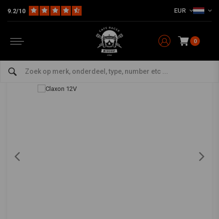
EUR
9.2/10
Home
The Workshop
Gereedschap
Electra
Claxon 12V
Claxon 12V
0
4/5 (4 reviews)