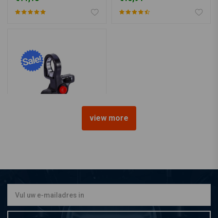
view more
Multifunctionele
Schakelaar
€6,97
€13,94