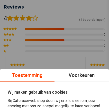
Reviews
4
(4 beoordelingen)
2
0
2
0
0
Marc F.
Marc F.
Toestemming
Voorkeuren
Koper heeft geen omschrijving
Koper heeft 
achtergelaten.
achtergelate
Wij maken gebruik van cookies
Bij Caferacerwebshop doen wij er alles aan om jouw
ervaring met ons zo soepel mogelijk te laten verlopen!