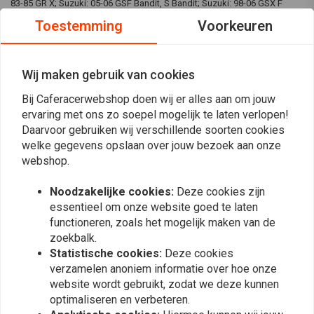
83-85 GR X; Suzuki: 05-06 GSF Bandit, S Bandit; Suzuki: 98-06 GSX F
Toestemming
Voorkeuren
TRW, ook wel bekend als Lucas, of Lucas TRW, staat voor
kwaliteitsproducten die tot de beste op de markt behoren. Daarom
kunnen ze hun producten in onze winkels kopen.
Wij maken gebruik van cookies
Bij Caferacerwebshop doen wij er alles aan om jouw
TRW is een premium merk dat wij persoonlijk vaak prefereren boven
ervaring met ons zo soepel mogelijk te laten verlopen!
andere merken als het gaat om koppelings- en remdelen. De prijs is
Lees meer
Daarvoor gebruiken wij verschillende soorten cookies
goed en de kwaliteit ook! U kunt de juiste TRW-producten vinden via
welke gegevens opslaan over jouw bezoek aan onze
onze zoekfunctie of gewoon door te bladeren!
webshop.
Reviews
Noodzakelijke cookies:
Deze cookies zijn
BELANGRIJK: de afbeelding is alleen ter indicatie. Om de kit visueel te
0
(0 beoordelingen)
essentieel om onze website goed te laten
controleren, kunt u de website van all balls bezoeken. De gekochte set
functioneren, zoals het mogelijk maken van de
past bij uw motorfiets.
0
zoekbalk.
0
Statistische cookies:
Deze cookies
0
verzamelen anoniem informatie over hoe onze
0
website wordt gebruikt, zodat we deze kunnen
0
optimaliseren en verbeteren.