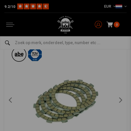
EUR
9.2/10
Home
The Workshop
Koppeling
Koppelingsplaatset
Koppelingsplatenset MCC314-8
TRW
-
bekijk alles van TRW
0
Koppelingsplatenset MCC314-8
0/5 (0 reviews)