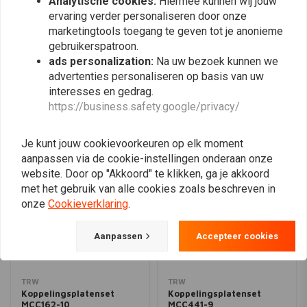
Analytische cookies:
Hiermee kunnen wij jouw
ervaring verder personaliseren door onze
marketingtools toegang te geven tot je anonieme
Plaats ook een review
gebruikerspatroon.
ads personalization:
Na uw bezoek kunnen we
advertenties personaliseren op basis van uw
interesses en gedrag.
Vergelijkbare producten
https://business.safety.google/privacy/
Je kunt jouw cookievoorkeuren op elk moment
aanpassen via de cookie-instellingen onderaan onze
website. Door op "Akkoord" te klikken, ga je akkoord
met het gebruik van alle cookies zoals beschreven in
onze
Cookieverklaring
.
Aanpassen
Accepteer cookies
TRW
TRW
Koppelingsplatenset
Koppelingsplatenset
MCC162-10
MCC441-9