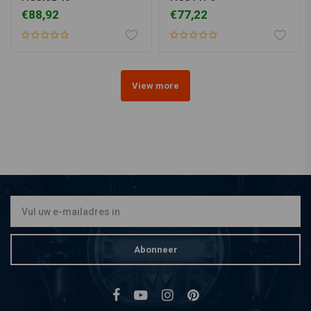
€88,92
€77,22
View more
Abonneer