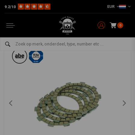
EUR
9.2/10
Home
The Workshop
Koppeling
Koppelingsplaatset
Koppelingsplatenset MCC515-8
TRW
-
bekijk alles van TRW
0
Koppelingsplatenset MCC515-8
0/5 (0 reviews)