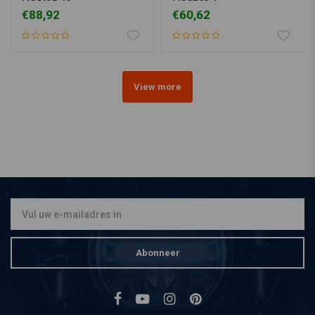
€88,92
€60,62
View more
Abonneer