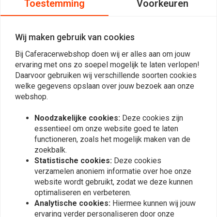
Toestemming
Voorkeuren
Scrampler; Triumph: Street Twin uit 2016; Triumph: Bonneville Bobber
2017; Triumph: 2016 Thruxon
TRW, ook wel bekend als Lucas, of Lucas TRW, staat voor
Wij maken gebruik van cookies
kwaliteitsproducten die tot de beste op de markt behoren. Daarom
Bij Caferacerwebshop doen wij er alles aan om jouw
kunnen ze hun producten in onze winkels kopen.
ervaring met ons zo soepel mogelijk te laten verlopen!
Daarvoor gebruiken wij verschillende soorten cookies
TRW is een premium merk dat wij persoonlijk vaak prefereren boven
welke gegevens opslaan over jouw bezoek aan onze
Lees meer
andere merken als het gaat om koppelings- en remdelen. De prijs is
webshop.
goed en de kwaliteit ook! U kunt de juiste TRW-producten vinden via
Reviews
Noodzakelijke cookies:
Deze cookies zijn
onze zoekfunctie of gewoon door te bladeren!
essentieel om onze website goed te laten
0
functioneren, zoals het mogelijk maken van de
(0 beoordelingen)
BELANGRIJK: de afbeelding is alleen ter indicatie. Om de kit visueel te
zoekbalk.
controleren, kunt u de website van all balls bezoeken. De gekochte set
Statistische cookies:
Deze cookies
0
verzamelen anoniem informatie over hoe onze
past bij uw motorfiets.
0
website wordt gebruikt, zodat we deze kunnen
0
optimaliseren en verbeteren.
0
Analytische cookies:
Hiermee kunnen wij jouw
0
ervaring verder personaliseren door onze