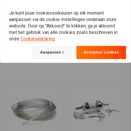
75CM Gevlochten Textiel
Carburateur Transparant
Je kunt jouw cookievoorkeuren op elk moment
Brandstofslang 8MM
Float Bowl Kit BMW
aanpassen via de cookie-instellingen onderaan onze
Zwart
€86,25
€3,87
website. Door op "Akkoord" te klikken, ga je akkoord
met het gebruik van alle cookies zoals beschreven in
onze
Cookieverklaring
.
Aanpassen
Accepteer cookies
View more