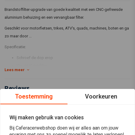
Brandstoffilter-upgrade van goede kwaliteit met een CNC-gefreesde
aluminium behuizing en een vervangbaar filter.
Geschikt voor motorfietsen, trikes, ATV's, quads, machines, boten en ga
zo maar door ...
Specificatie:
Schroef de dop erop
Vervangbare filter
Lees meer
Afwerking: geanodiseerd zilver of zwart CNC-gefreesd aluminium
Voor metingen, raadpleeg onze advertentie foto's
Reviews
Dit filter is niet gehomologeerd / gemarkeerd met E-markering
Toestemming
Voorkeuren
0
(0 beoordelingen)
0
Wij maken gebruik van cookies
0
Bij Caferacerwebshop doen wij er alles aan om jouw
0
ervaring met ons zo soepel mogelijk te laten verlopen!