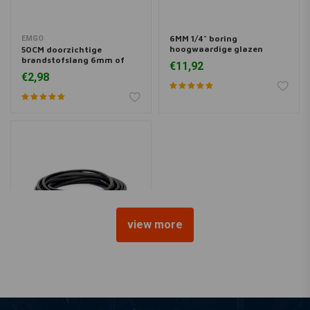
6MM 1/4" boring
EMGO
hoogwaardige glazen
50CM doorzichtige
brandstoffilterkit
brandstofslang 6mm of
€11,92
1/4" boring
€2,98
view more
EMGO
100 cm zwarte rubberen
brandstofslang 6 mm of
1/4 "boring