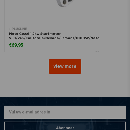
+ PLUSLINE
Moto Guzzi 1.2kw Startmotor
V50/V65/California/Nevada/Lemans/1000SP/Nato
1.2kw
€69,95
view more
Abonneer