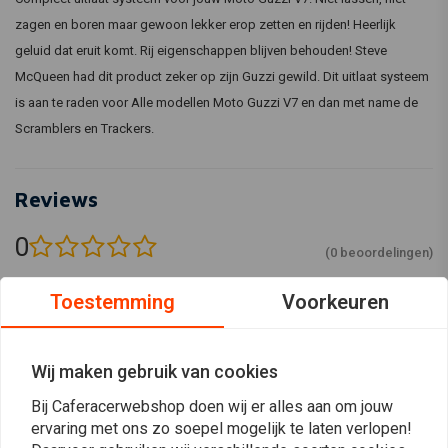
zagen en boren maar gewoon lekker erop zetten en rijden! Heerlijk
geluid dat eruit komt. Rij eigenschappen blijven behouden! Steve
McQueen had dit product zeker op zijn Guzzi gewild. Dit uitlaat systeem
is aan te raden voor Alle modellen Moto Guzzi V7 en dan met name de
Scramblers en Trackers.
Reviews
0
(0 beoordelingen)
0
Toestemming
Voorkeuren
0
0
0
Wij maken gebruik van cookies
0
Bij Caferacerwebshop doen wij er alles aan om jouw
ervaring met ons zo soepel mogelijk te laten verlopen!