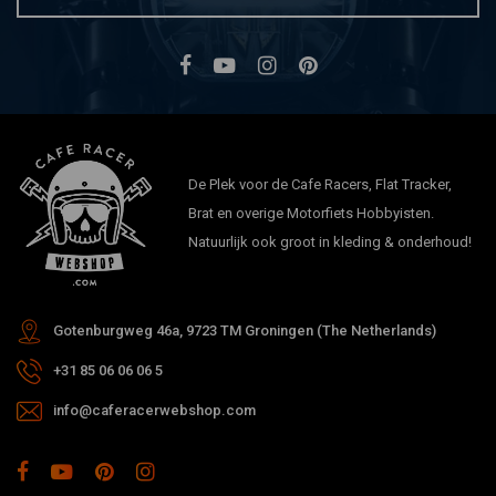
UNIT GARAGE
Zijpanelen aluminium Moto Guzzi V7
De Plek voor de Cafe Racers, Flat Tracker,
€294,03
Brat en overige Motorfiets Hobbyisten.
Natuurlijk ook groot in kleding & onderhoud!
Gotenburgweg 46a, 9723 TM Groningen (The Netherlands)
+31 85 06 06 06 5
info@caferacerwebshop.com