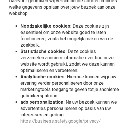
Daarvoor gebruiken wij verschillende soorten cookies
Plaats ook een review
welke gegevens opslaan over jouw bezoek aan onze
webshop.
Noodzakelijke cookies:
Deze cookies zijn
Vergelijkbare producten
essentieel om onze website goed te laten
functioneren, zoals het mogelijk maken van de
zoekbalk.
Statistische cookies:
Deze cookies
verzamelen anoniem informatie over hoe onze
website wordt gebruikt, zodat we deze kunnen
optimaliseren en verbeteren.
Analytische cookies:
Hiermee kunnen wij jouw
ervaring verder personaliseren door onze
marketingtools toegang te geven tot je anonieme
gebruikerspatroon.
ads personalization:
Na uw bezoek kunnen we
UNIT GARAGE
ATHENA
advertenties personaliseren op basis van uw
Uitlaat hitte shild Moto
Moto Guzzi V30 350/500
interesses en gedrag.
Guzzi V7
spruitstukpakking
https://business.safety.google/privacy/
€111,32
€3,67