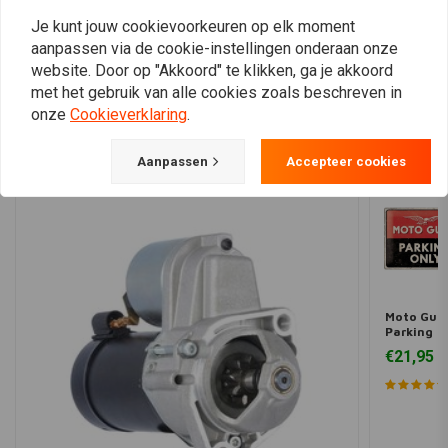
Je kunt jouw cookievoorkeuren op elk moment
aanpassen via de cookie-instellingen onderaan onze
website. Door op "Akkoord" te klikken, ga je akkoord
View more
met het gebruik van alle cookies zoals beschreven in
onze
Cookieverklaring
.
Aanpassen
Accepteer cookies
Moto Guzz
Parking
40x30
€21,95
Reclame
bord