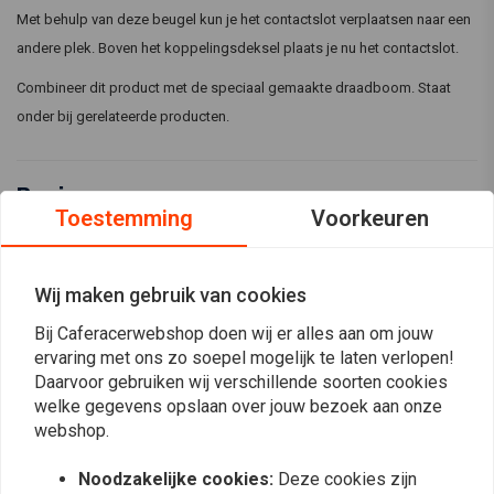
Met behulp van deze beugel kun je het contactslot verplaatsen naar een
andere plek. Boven het koppelingsdeksel plaats je nu het contactslot.
Combineer dit product met de speciaal gemaakte draadboom. Staat
onder bij gerelateerde producten.
Reviews
Toestemming
Voorkeuren
0
(0 beoordelingen)
Wij maken gebruik van cookies
0
0
Bij Caferacerwebshop doen wij er alles aan om jouw
0
ervaring met ons zo soepel mogelijk te laten verlopen!
0
Daarvoor gebruiken wij verschillende soorten cookies
0
welke gegevens opslaan over jouw bezoek aan onze
webshop.
Noodzakelijke cookies:
Deze cookies zijn
Plaats ook een review