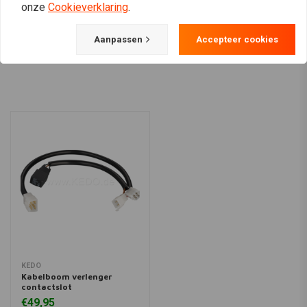
onze
Cookieverklaring
.
Aanpassen
Accepteer cookies
View more
KEDO
Kabelboom verlenger
contactslot
€49,95