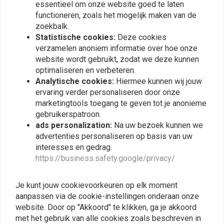
essentieel om onze website goed te laten
functioneren, zoals het mogelijk maken van de
zoekbalk.
Statistische cookies:
Deze cookies
Vergelijkbare producten
verzamelen anoniem informatie over hoe onze
website wordt gebruikt, zodat we deze kunnen
optimaliseren en verbeteren.
Analytische cookies:
Hiermee kunnen wij jouw
ervaring verder personaliseren door onze
marketingtools toegang te geven tot je anonieme
gebruikerspatroon.
ads personalization:
Na uw bezoek kunnen we
advertenties personaliseren op basis van uw
interesses en gedrag.
https://business.safety.google/privacy/
Yamaha XS400 -
Yamaha SR400 - Spiegel
Je kunt jouw cookievoorkeuren op elk moment
Motoscope Speedo
houder/bevestiging
aanpassen via de cookie-instellingen onderaan onze
Sensor Houder
€10,48
€20,95
€11,98
€23,95
website. Door op "Akkoord" te klikken, ga je akkoord
met het gebruik van alle cookies zoals beschreven in