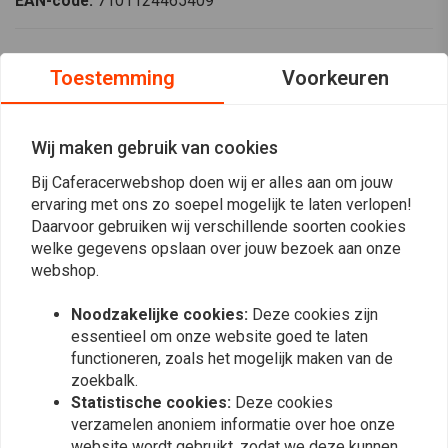
EAN-code:
7101124465409
Ducati 1000 1975-1985
Toestemming
Voorkeuren
Voorvorkveren Set
Verbeter de prestaties van je Ducati met de Hagon Progressive
Wij maken gebruik van cookies
vorkveren, speciaal ontworpen voor modellen van 1975 tot 1985. Deze
Bij Caferacerwebshop doen wij er alles aan om jouw
vorkveren zijn ontworpen om de rijeigenschappen te verbeteren en
ervaring met ons zo soepel mogelijk te laten verlopen!
zorgen voor een soepeler en gecontroleerder rijgedrag. De progressieve
Daarvoor gebruiken wij verschillende soorten cookies
wikkeltechnologie zorgt ervoor dat de veren sterker worden naarmate
welke gegevens opslaan over jouw bezoek aan onze
Lees meer
de vering wordt samengedrukt, voor een betere stabiliteit en
webshop.
ondersteuning.
Noodzakelijke cookies:
Deze cookies zijn
Reviews
Belangrijkste kenmerken
essentieel om onze website goed te laten
Progressieve wikkeling:
Verhoogt de veerkracht bij
functioneren, zoals het mogelijk maken van de
0
(0 beoordelingen)
zoekbalk.
compressie voor betere rijeigenschappen.
Statistische cookies:
Deze cookies
Certificering:
Wordt geleverd met TUV- of ABE-certificering,
0
verzamelen anoniem informatie over hoe onze
voor gegarandeerde kwaliteit en veiligheidsnormen.
0
website wordt gebruikt, zodat we deze kunnen