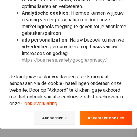
0
Compatibiliteit
optimaliseren en verbeteren.
0
Analytische cookies:
Hiermee kunnen wij jouw
Deze vorkveren zijn compatibel met Ducati 1000-modellen die tussen
0
ervaring verder personaliseren door onze
1975 en 1985 zijn gefabriceerd, waardoor ze een ideale upgrade vormen
marketingtools toegang te geven tot je anonieme
voor liefhebbers van vintage motorfietsen die de ophanging van hun
gebruikerspatroon.
motor willen verbeteren.
ads personalization:
Na uw bezoek kunnen we
Plaats ook een review
advertenties personaliseren op basis van uw
Installatie
interesses en gedrag.
De installatie van de Hagon Progressive voorvorkveren is eenvoudig.
https://business.safety.google/privacy/
Zorg ervoor dat ze compatibel zijn met je Ducati model en volg de
Vergelijkbare producten
standaard vervangingsprocedure voor de vorkveren. Het wordt
Je kunt jouw cookievoorkeuren op elk moment
aanbevolen om de handleiding van je motorfiets of een professionele
aanpassen via de cookie-instellingen onderaan onze
monteur te raadplegen voor precieze richtlijnen voor de installatie.
website. Door op "Akkoord" te klikken, ga je akkoord
met het gebruik van alle cookies zoals beschreven in
Upgrade de vering van je Ducati met deze hoogwaardige vorkveren en
onze
Cookieverklaring
.
ervaar verbeterd rijcomfort en rijgedrag. Of je nu een klassieker
restaureert of je motorfiets verbetert, deze veren bieden de
Aanpassen
Accepteer cookies
betrouwbaarheid en prestaties die je nodig hebt.