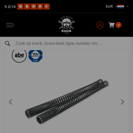
EUR
9.2/10
Home
Model Specifiek
Ducati
Voorvork Veren
Ducati 1000 75-85 Voorvork Veren Set
HAGON
-
bekijk alles van Hagon
0
Ducati 1000 75-85 Voorvork Veren Set
0/5 (0 reviews)