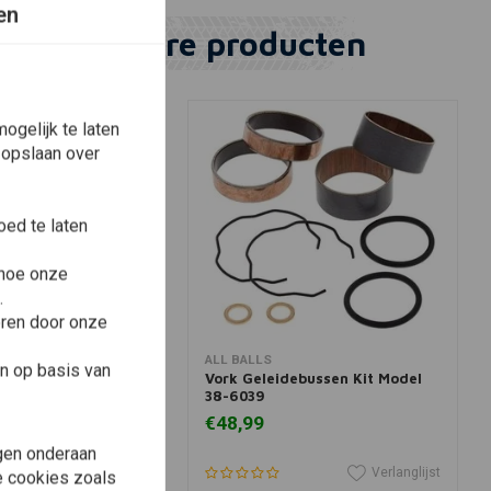
en
Vergelijkbare producten
ogelijk te laten
 opslaan over
ed te laten
 hoe onze
.
eren door onze
winkelwagen
In winkelwagen
ALL BALLS
n op basis van
ebussen Kit Model
Vork Geleidebussen Kit Model
38-6039
€48,99
gen onderaan
Verlanglijst
Verlanglijst
le cookies zoals