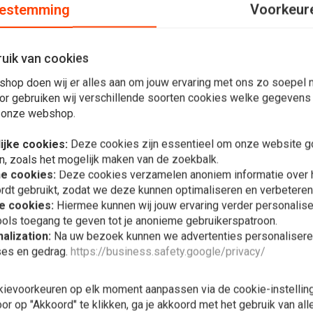
estemming
Voorkeur
uik van cookies
shop doen wij er alles aan om jouw ervaring met ons zo soepel m
 00-01, CBR954RR 02-03, RVT1000R RC51 00-06, Kawasaki
or gebruiken wij verschillende soorten cookies welke gegevens
ng is alleen ter indicatie. Om de kit visueel te controleren,
 onze webshop.
torfiets.
ijke cookies:
Deze cookies zijn essentieel om onze website go
n, zoals het mogelijk maken van de zoekbalk.
he cookies:
Deze cookies verzamelen anoniem informatie over
rdt gebruikt, zodat we deze kunnen optimaliseren en verbeteren
e cookies:
Hiermee kunnen wij jouw ervaring verder personalis
Plaats ook een review
ols toegang te geven tot je anonieme gebruikerspatroon.
In 
ALL BALLS
alization:
Na uw bezoek kunnen we advertenties personalisere
Vork Geleid
ses en gedrag.
https://business.safety.google/privacy/
38-6090
€48,99
kievoorkeuren op elk moment aanpassen via de cookie-instellin
r op "Akkoord" te klikken, ga je akkoord met het gebruik van al