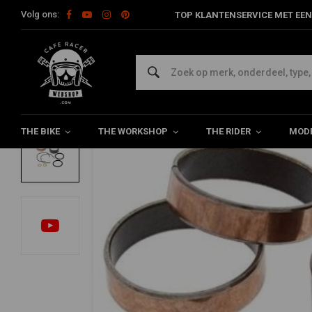
Volg ons:
TOP KLANTENSERVICE MET EEN
Home
The Workshop
Keerringen en Voorvork Parts
Voorvor
ALL BALLS
Vork Geleidebussen Kit Model 38-6088
0/5 (0 reviews)
THE BIKE
THE WORKSHOP
THE RIDER
MODE