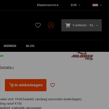
Klantenservice
EUR
0 artikelen
-
€0,-
MERKEN
BLOG
aar
formatie >
In winkelwagen
ikelen vóór 19:00 besteld, vandaag verzonden (werkdagen)
ding vanaf €150
nktijd, makkelijk retourneren