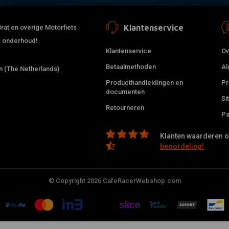
Klantenservice
rat en overige Motorfiets
 & onderhoud!
Klantenservice
Ov
Betaalmethoden
Al
 (The Netherlands)
Producthandleidingen en
Pr
documenten
Si
Retourneren
Pa
Klanten waarderen on
beoordeling!
© Copyright 2026 CafeRacerWebshop.com