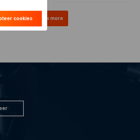
pteer cookies
View more
eer