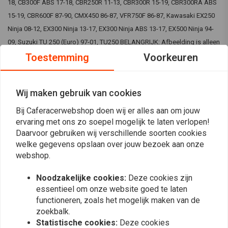
18, CB300F ABS 17-18, CBR250R 11-13, CBR300R 15-19, CBR300RA ABS
15-19, CBR600F 87-90, CMX450 86-87, VFR750F 86-87, Kawasaki EX250
Ninja 08-12, EX300 Ninja 13-17, EX300 Ninja ABS 13-17, EX500 Ninja 94-
09, Suzuki TU 250 (Euro) 97-01, TU250 BELANGRIJK: Afbeelding is alleen
ter indicatie . Om de kit visueel te controleren, kunt u de website van all
Toestemming
Voorkeuren
balls bezoeken. De gekochte set past bij uw motorfiets.
Wij maken gebruik van cookies
Reviews
Bij Caferacerwebshop doen wij er alles aan om jouw
ervaring met ons zo soepel mogelijk te laten verlopen!
5
(1 beoordelingen)
Daarvoor gebruiken wij verschillende soorten cookies
welke gegevens opslaan over jouw bezoek aan onze
1
webshop.
0
0
Noodzakelijke cookies:
Deze cookies zijn
0
essentieel om onze website goed te laten
0
functioneren, zoals het mogelijk maken van de
zoekbalk.
Statistische cookies:
Deze cookies