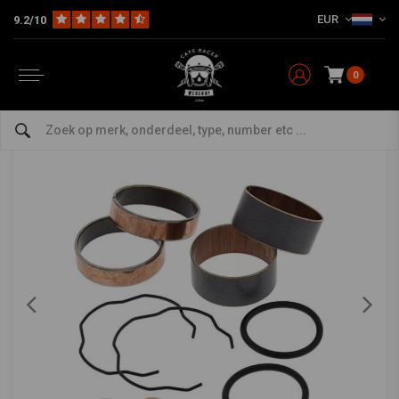
EUR
9.2/10
Home
The Workshop
Keerringen en Voorvork Parts
Voorvork bussen / Geleiders
ALL BALLS
-
bekijk alles van All Balls
0
Vork Geleidebussen Kit Model 38-6103
5/5 (1 reviews)