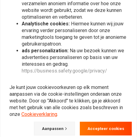
verzamelen anoniem informatie over hoe onze
michael DHT
michael D
website wordt gebruikt, zodat we deze kunnen
parfait , correspond parfaitement a la
parfait , corr
optimaliseren en verbeteren.
description , livraison rapide
description ,
Analytische cookies:
Hiermee kunnen wij jouw
ervaring verder personaliseren door onze
marketingtools toegang te geven tot je anonieme
gebruikerspatroon.
ads personalization:
Na uw bezoek kunnen we
advertenties personaliseren op basis van uw
interesses en gedrag.
Plaats ook een review
https://business.safety.google/privacy/
Je kunt jouw cookievoorkeuren op elk moment
Vergelijkbare producten
aanpassen via de cookie-instellingen onderaan onze
website. Door op "Akkoord" te klikken, ga je akkoord
met het gebruik van alle cookies zoals beschreven in
onze
Cookieverklaring
.
Aanpassen
Accepteer cookies