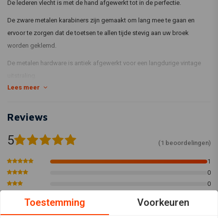
De lederen vlecht is met de hand afgewerkt tot in de perfectie.
De zware metalen karabiners zijn gemaakt om lang mee te gaan en
ervoor te zorgen dat de toetsen te allen tijde stevig aan uw broek
worden geklemd.
De metalen hardware is antiek afgewerkt voor een langdurige vintage
uitstraling.
Lees meer
Ruw, rustiek en absoluut authentiek
Product lengte: 25 "(± 60cm)
Reviews
5
(1 beoordelingen)
1
0
0
0
Toestemming
Voorkeuren
0