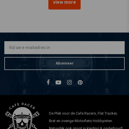
view more
TRIP MACHINE
Portemonnee Tobacco Old
Boy
€53,07
Abonneer
De Plek voor de Cafe Racers, Flat Tracker,
Brat en overige Motorfiets Hobbyisten.
Natuurlijk ook groot in kleding & onderhoud!