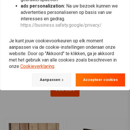
ads personalization:
Na uw bezoek kunnen we
advertenties personaliseren op basis van uw
interesses en gedrag.
https://business.safety.google/privacy/
Je kunt jouw cookievoorkeuren op elk moment
TRIP MACHINE
MOTONE
aanpassen via de cookie-instellingen onderaan onze
Gevlochten
Klassieke Lederen
website. Door op "Akkoord" te klikken, ga je akkoord
sleutelhanger-Tobacco
Sleutelhanger
met het gebruik van alle cookies zoals beschreven in
€28,95
€16,46
onze
Cookieverklaring
.
Aanpassen
Accepteer cookies
View more