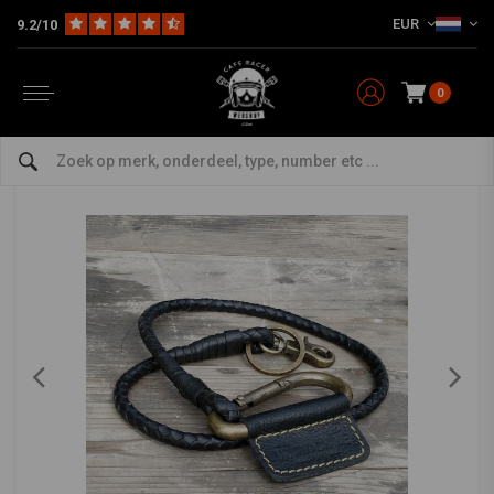
EUR
9.2/10
Home
The Rider
Accessoires
Sleutelhanger
Gevlochten sleutelhanger - Zwart
TRIP MACHINE
-
bekijk alles van Trip Machine
0
Gevlochten sleutelhanger - Zwart
5/5 (1 reviews)