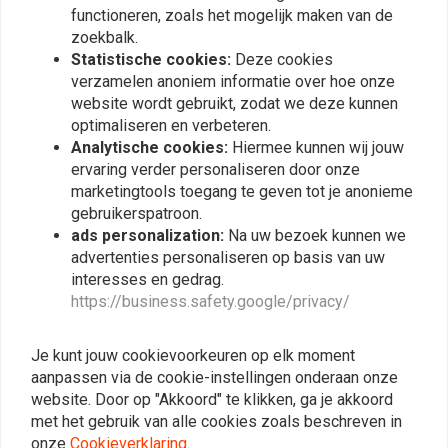
functioneren, zoals het mogelijk maken van de
zoekbalk.
Statistische cookies:
Deze cookies
verzamelen anoniem informatie over hoe onze
Vergelijkbare producten
website wordt gebruikt, zodat we deze kunnen
optimaliseren en verbeteren.
Analytische cookies:
Hiermee kunnen wij jouw
ervaring verder personaliseren door onze
marketingtools toegang te geven tot je anonieme
gebruikerspatroon.
ads personalization:
Na uw bezoek kunnen we
advertenties personaliseren op basis van uw
interesses en gedrag.
https://business.safety.google/privacy/
MCU
MCU
Je kunt jouw cookievoorkeuren op elk moment
Honda CB750K
Honda CB750F/B.C
aanpassen via de cookie-instellingen onderaan onze
Carburateur Revisie Set
Carburateur Revisie Set
website. Door op "Akkoord" te klikken, ga je akkoord
€13,17
€11,64
€26,34
€23,27
met het gebruik van alle cookies zoals beschreven in
onze
Cookieverklaring
.