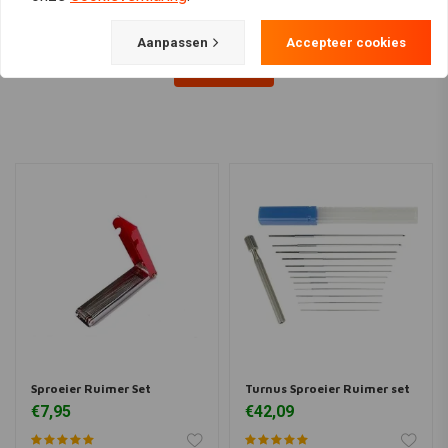
Aanpassen
Accepteer cookies
View more
Sproeier Ruimer Set
Turnus Sproeier Ruimer set
€7,95
€42,09