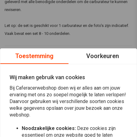
geleverd met alle benodigde onderdelen om de carburateur te kunnen
reviseren.
Let op: de set is geschikt voor 1 carburateur en de foto's zijn indicatief.
Vaak bevat een set 8 - 10 onderdelen.
Reviews
Toestemming
Voorkeuren
0
(0 beoordelingen)
Wij maken gebruik van cookies
0
Bij Caferacerwebshop doen wij er alles aan om jouw
0
ervaring met ons zo soepel mogelijk te laten verlopen!
0
Daarvoor gebruiken wij verschillende soorten cookies
0
welke gegevens opslaan over jouw bezoek aan onze
0
webshop.
Noodzakelijke cookies:
Deze cookies zijn
essentieel om onze website goed te laten
Plaats ook een review