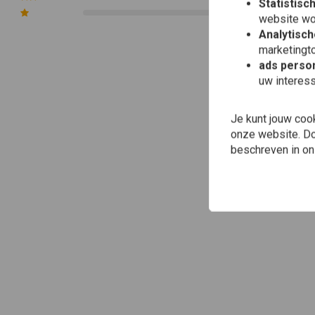
Statistisc
0
website wo
Analytisch
marketingto
ads person
uw interes
Je kunt jouw coo
onze website. Doo
beschreven in o