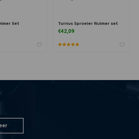
uimer Set
Turnus Sproeier Ruimer set
 aan winkelwagen
Toevoegen aan winkelwagen
€42,09
eer