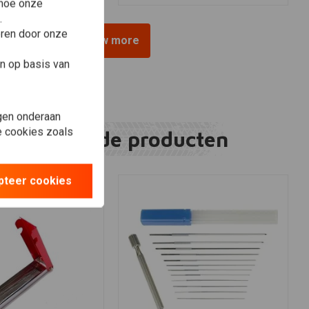
 hoe onze
.
eren door onze
View more
n op basis van
gen onderaan
le cookies zoals
Gerelateerde producten
pteer cookies