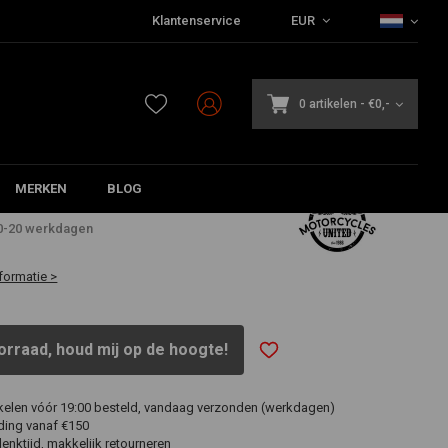
Klantenservice
EUR
0 artikelen
-
€0,-
MERKEN
BLOG
10-20 werkdagen
formatie >
orraad, houd mij op de hoogte!
ikelen vóór 19:00 besteld, vandaag verzonden (werkdagen)
ding vanaf €150
nktijd, makkelijk retourneren