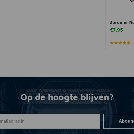
Sproeier R
Toevoegen
€7,95
Op de hoogte blijven?
Abonn