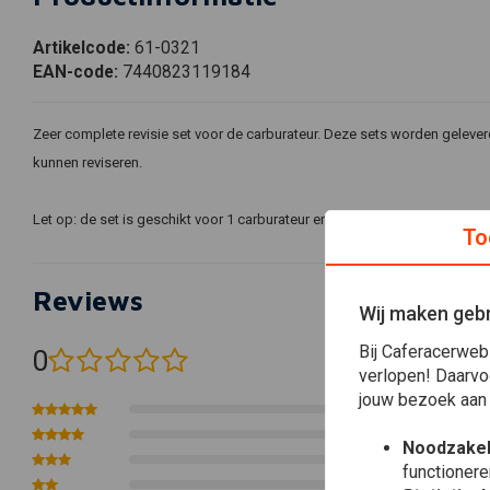
Artikelcode:
61-0321
EAN-code:
7440823119184
Zeer complete revisie set voor de carburateur. Deze sets worden geleve
kunnen reviseren.
Let op: de set is geschikt voor 1 carburateur en de foto's zijn indicatief.
To
Reviews
Wij maken gebr
Bij Caferacerweb
0
(0 beoordelingen)
verlopen! Daarvo
jouw bezoek aan
0
0
Noodzakel
0
functionere
0