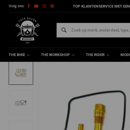
Volg ons:
TOP KLANTENSERVICE MET EEN
Home
The Workshop
Benzine Parts
Revisie Sets Carburate
MCU
Honda CB/CL350K2-4 Carburateur Revisi
0/5 (0 reviews)
THE BIKE
THE WORKSHOP
THE RIDER
MODE