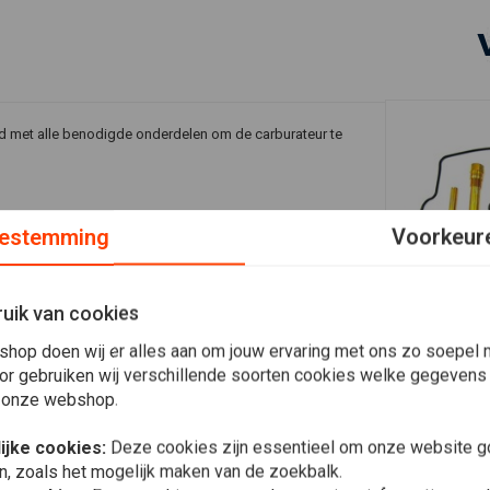
rd met alle benodigde onderdelen om de carburateur te
 Vaak bevat een set 8 - 10 onderdelen.
estemming
Voorkeur
uik van cookies
shop doen wij er alles aan om jouw ervaring met ons zo soepel m
In 
MCU
Plaats ook een review
or gebruiken wij verschillende soorten cookies welke gegevens
Honda CB65
Revisie Set
 onze webshop.
€13,17
€2
ijke cookies:
Deze cookies zijn essentieel om onze website go
n, zoals het mogelijk maken van de zoekbalk.