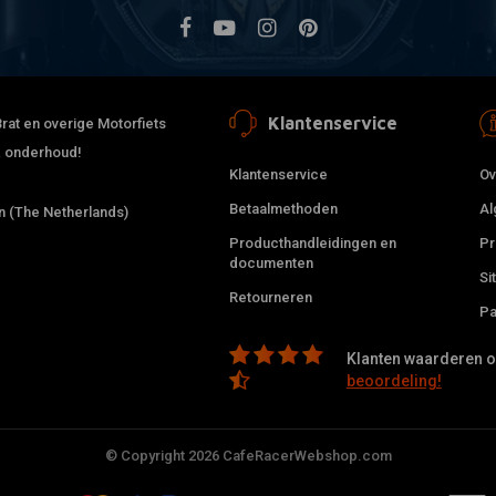
Klantenservice
rat en overige Motorfiets
 & onderhoud!
Klantenservice
Ov
Betaalmethoden
Al
 (The Netherlands)
Producthandleidingen en
Pr
documenten
Si
Retourneren
Pa
Klanten waarderen on
beoordeling!
© Copyright 2026 CafeRacerWebshop.com