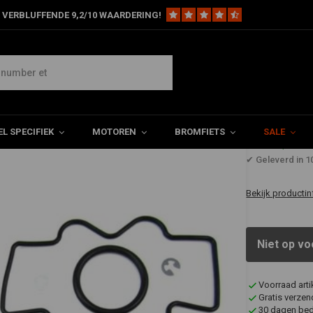
 VERBLUFFENDE 9,2/10 WAARDERING!
ur
Honda
Honda CB/CL350K2-4 Carburateur Revisie Set
e Set
L SPECIFIEK
MOTOREN
BROMFIETS
SALE
€19,76
✔ Geleverd in 
Bekijk productin
Niet op vo
Voorraad art
Gratis verzen
30 dagen bede