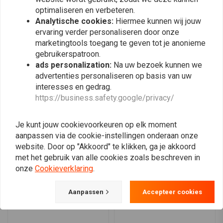
0
rijeigenschappen voor een aangenamere rijervaring.
optimaliseren en verbeteren.
0
Certificering:
Wordt geleverd met TUV- of ABE-certificering,
Analytische cookies:
Hiermee kunnen wij jouw
0
zodat wordt voldaan aan veiligheids- en kwaliteitsnormen.
ervaring verder personaliseren door onze
marketingtools toegang te geven tot je anonieme
Compatibiliteit
gebruikerspatroon.
Deze set vorkveren is compatibel met Honda CBF 500-modellen vanaf
ads personalization:
Na uw bezoek kunnen we
Plaats ook een review
het jaar 2004. Controleer voor aankoop of de veren compatibel zijn met
advertenties personaliseren op basis van uw
interesses en gedrag.
jouw specifieke model.
https://business.safety.google/privacy/
Installatie
Vergelijkbare producten
De montage van de Hagon Progressive voorvorkveren is eenvoudig. Het
Je kunt jouw cookievoorkeuren op elk moment
wordt aanbevolen om de installatie te laten uitvoeren door een
aanpassen via de cookie-instellingen onderaan onze
professionele monteur om optimale prestaties en veiligheid te
website. Door op "Akkoord" te klikken, ga je akkoord
met het gebruik van alle cookies zoals beschreven in
garanderen. Raadpleeg altijd de handleiding van je motorfiets voor
onze
Cookieverklaring
.
specifieke installatie-instructies.
Aanpassen
Accepteer cookies