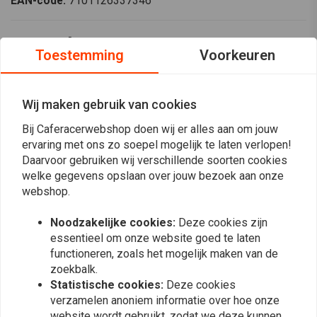
EAN-code:
7101126337346
Honda CBF 500 2004>
Toestemming
Voorkeuren
Voorvorkveren Set
Verbeter de prestaties van je motorfiets met de Hagon Progressive
Wij maken gebruik van cookies
vorkveren, speciaal ontworpen voor de Honda CBF 500 modellen vanaf
Bij Caferacerwebshop doen wij er alles aan om jouw
2004. Deze hoogwaardige vorkveren zijn ontworpen om de
ervaring met ons zo soepel mogelijk te laten verlopen!
rijeigenschappen en het rijgedrag te verbeteren en zorgen voor een
Daarvoor gebruiken wij verschillende soorten cookies
soepelere en meer gecontroleerde rit. De progressieve
welke gegevens opslaan over jouw bezoek aan onze
Lees meer
wikkeltechnologie zorgt ervoor dat de veren sterker worden naarmate
webshop.
de vering samendrukt, voor optimale prestaties onder wisselende
Noodzakelijke cookies:
Deze cookies zijn
Reviews
omstandigheden.
essentieel om onze website goed te laten
Belangrijkste kenmerken
functioneren, zoals het mogelijk maken van de
0
(0 beoordelingen)
zoekbalk.
Progressieve wikkeling:
Biedt meer kracht naarmate de vering
Statistische cookies:
Deze cookies
wordt samengedrukt, voor een betere stabiliteit en controle.
0
verzamelen anoniem informatie over hoe onze
Verbeterde handling:
Ontworpen voor superieure
0
website wordt gebruikt, zodat we deze kunnen