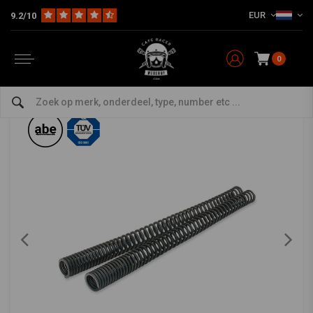
EUR
9.2/10
Home
Model Specifiek
Honda
Voorvork Veren
Honda CBF 500 04> Voorvork Veren Set
HAGON
-
bekijk alles van Hagon
0
Honda CBF 500 04> Voorvork Veren Set
0/5 (0 reviews)