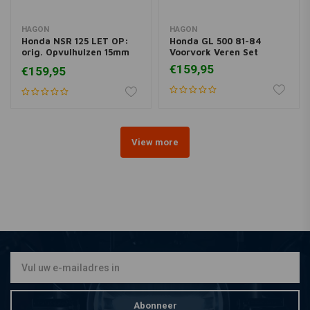
HAGON
HAGON
Honda NSR 125 LET OP:
Honda GL 500 81-84
orig. Opvulhulzen 15mm
Voorvork Veren Set
inkorten 97> Voorvork
€159,95
€159,95
Veren Set
View more
Abonneer