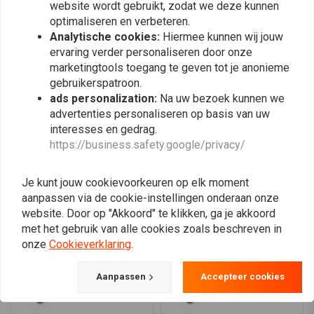
Progressieve wikkeling:
Biedt betere rijeigenschappen door de
0
website wordt gebruikt, zodat we deze kunnen
0
optimaliseren en verbeteren.
veerkracht te vergroten naarmate de vering wordt samengedrukt.
0
Analytische cookies:
Hiermee kunnen wij jouw
TUV/ABE-certificering:
Zorgt voor naleving van veiligheids- en
ervaring verder personaliseren door onze
0
kwaliteitsnormen.
marketingtools toegang te geven tot je anonieme
Compatibiliteit
gebruikerspatroon.
ads personalization:
Na uw bezoek kunnen we
Deze set vorkveren is compatibel met Honda ST 1100 Pan Europese
Plaats ook een review
advertenties personaliseren op basis van uw
modellen uitgerust met ABS/TCS van 1991 tot 1996. Hij is ontworpen om
interesses en gedrag.
naadloos aan te sluiten op het bestaande veersysteem, waardoor de
https://business.safety.google/privacy/
algehele prestaties van de motor worden verbeterd.
Vergelijkbare producten
Installatie
Je kunt jouw cookievoorkeuren op elk moment
aanpassen via de cookie-instellingen onderaan onze
Het installeren van de Hagon Progressive Fork Springs is eenvoudig en
website. Door op "Akkoord" te klikken, ga je akkoord
kan worden gedaan met standaard gereedschap. Zorg ervoor dat je
met het gebruik van alle cookies zoals beschreven in
motorfiets goed ondersteund is voordat je begint met het
onze
Cookieverklaring
.
installatieproces. Raadpleeg de handleiding van je motorfiets voor
specifieke instructies voor het bereiken en vervangen van de vorkveren.
Aanpassen
Accepteer cookies
Professionele installatie wordt aanbevolen voor degenen die niet
bekend zijn met veersystemen.