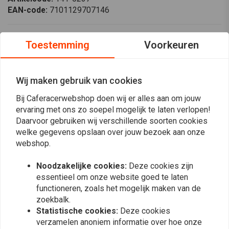
EAN-code:
7101129707146
Honda ST 1100 Pan
Toestemming
Voorkeuren
Europese Vorkveren Set
(met ABS/TCS) 1991-
Wij maken gebruik van cookies
1996
Bij Caferacerwebshop doen wij er alles aan om jouw
ervaring met ons zo soepel mogelijk te laten verlopen!
Verbeter uw rijervaring met de Hagon Progressive vorkveren, speciaal
Daarvoor gebruiken wij verschillende soorten cookies
welke gegevens opslaan over jouw bezoek aan onze
ontworpen voor de Honda ST 1100 Pan European modellen van 1991 tot
Lees meer
webshop.
1996. Deze high-performance vorkveren zijn ontworpen om de handling
en rijeigenschappen te verbeteren, en bieden een soepelere en meer
Noodzakelijke cookies:
Deze cookies zijn
Reviews
gecontroleerde rit. De progressieve wikkeltechnologie zorgt ervoor dat
essentieel om onze website goed te laten
de veren sterker worden naarmate de vering samendrukt, voor optimale
functioneren, zoals het mogelijk maken van de
0
zoekbalk.
ondersteuning en stabiliteit.
(0 beoordelingen)
Statistische cookies:
Deze cookies
Belangrijkste kenmerken
0
verzamelen anoniem informatie over hoe onze