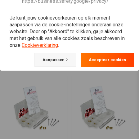
https://business.safety.google/privacy/
Honda XRV 750 AFRICA
Yamaha XV 1600 Wild
TWIN Stage 1
Star Stage 1
€73,21
€54,90
Je kunt jouw cookievoorkeuren op elk moment
aanpassen via de cookie-instellingen onderaan onze
website. Door op "Akkoord" te klikken, ga je akkoord
met het gebruik van alle cookies zoals beschreven in
onze
Cookieverklaring
.
View more
Aanpassen
Accepteer cookies