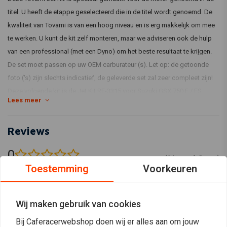
titel. U heeft de etappe geselecteerd die in de titel wordt genoemd. De
kwaliteit van Tovami is van een hoog niveau en is erg makkelijk om mee
te werken. U kunt de kit zelf monteren, maar we adviseren ook de hulp
van een professional (met een Dyno) om het beste resultaat te krijgen.
De set moet passen op uw OEM carburateur (s). Let op: de getoonde
foto ('s) zijn slechts indicatief, de geleverde set zal zeer compleet zijn!
Deze volgende kit is de Jet Kit RF-3315 voor Suzuki GSX 750 E / ES
Lees meer
Stage 3
Reviews
0
(0 beoordelingen)
Toestemming
Voorkeuren
0
0
0
Wij maken gebruik van cookies
0
Bij Caferacerwebshop doen wij er alles aan om jouw
0