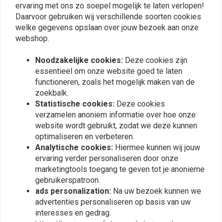
ervaring met ons zo soepel mogelijk te laten verlopen!
Daarvoor gebruiken wij verschillende soorten cookies
welke gegevens opslaan over jouw bezoek aan onze
webshop.
Plaats ook een review
Noodzakelijke cookies:
Deze cookies zijn
essentieel om onze website goed te laten
Vergelijkbare producten
functioneren, zoals het mogelijk maken van de
zoekbalk.
Statistische cookies:
Deze cookies
verzamelen anoniem informatie over hoe onze
website wordt gebruikt, zodat we deze kunnen
optimaliseren en verbeteren.
Analytische cookies:
Hiermee kunnen wij jouw
ervaring verder personaliseren door onze
marketingtools toegang te geven tot je anonieme
gebruikerspatroon.
ads personalization:
Na uw bezoek kunnen we
advertenties personaliseren op basis van uw
interesses en gedrag.
TOVAMI
TOVAMI
Sproeierset RF-1165 voor
Sproeierset RF-4175 voor