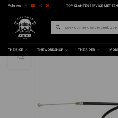
Volg ons:
TOP KLANTENSERVICE MET EEN
Home
Bromfiets
Rijwielgedeelte
Remdelen
Kabel Achter
SUPERTEC
Kabel Achterrem Kreidler 17''
0/5 (0 reviews)
THE BIKE
THE WORKSHOP
THE RIDER
MODE