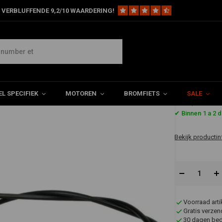
 VERBLUFFENDE 9,2/10 WAARDERING!
rem Kreidler 17''
L SPECIFIEK
MOTOREN
BROMFIETS
SALE
€4,72
✔ Binnen 1 a 2 
Bekijk productin
Voorraad art
Gratis verzen
30 dagen bede