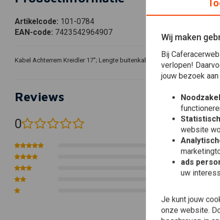
To
Artikelcode:
101-0784
EAN-code:
7423542964907
Wij maken gebr
Bij Caferacerweb
Kabel Achterrem Kreidler 17''; Lengte buitenkabel: 390mm; Lengte binn
verlopen! Daarvo
jouw bezoek aan
Reviews
Noodzakel
functionere
Statistisc
0
(0 beoordelingen)
website wo
Analytisch
0
marketingto
0
ads person
0
uw interes
0
0
Je kunt jouw coo
onze website. Doo