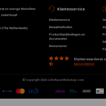
Klantenservice
rat en overige Motorfiets
 & onderhoud!
Klantenservice
Ov
Betaalmethoden
Al
 (The Netherlands)
Producthandleidingen en
Pr
documenten
Si
Retourneren
Pa
Klanten waarderen on
beoordeling!
© Copyright 2026 CafeRacerWebshop.com