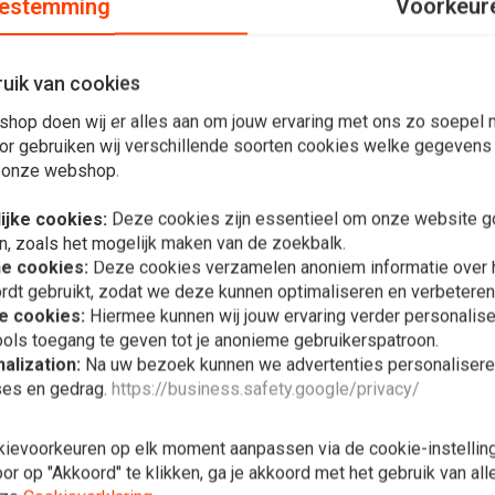
estemming
Voorkeur
uik van cookies
shop doen wij er alles aan om jouw ervaring met ons zo soepel m
enkabel: 495mm
or gebruiken wij verschillende soorten cookies welke gegevens
 onze webshop.
ijke cookies:
Deze cookies zijn essentieel om onze website go
n, zoals het mogelijk maken van de zoekbalk.
he cookies:
Deze cookies verzamelen anoniem informatie over
Plaats ook een review
rdt gebruikt, zodat we deze kunnen optimaliseren en verbeteren
e cookies:
Hiermee kunnen wij jouw ervaring verder personalis
ols toegang te geven tot je anonieme gebruikerspatroon.
In 
alization:
Na uw bezoek kunnen we advertenties personalisere
Solex Rempl
ses en gedrag.
https://business.safety.google/privacy/
€76,93
kievoorkeuren op elk moment aanpassen via de cookie-instellin
r op "Akkoord" te klikken, ga je akkoord met het gebruik van al