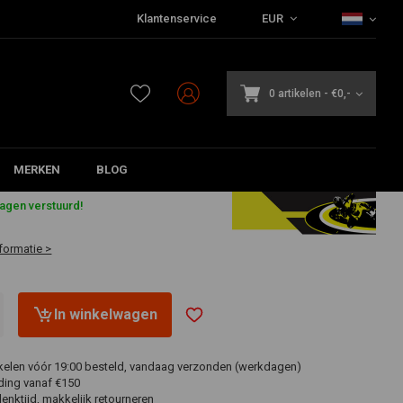
Klantenservice
EUR
0 artikelen
-
€0,-
MERKEN
BLOG
dagen verstuurd!
formatie >
In winkelwagen
ikelen vóór 19:00 besteld, vandaag verzonden (werkdagen)
ding vanaf €150
nktijd, makkelijk retourneren