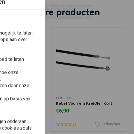
en
Vergelijkbare producten
ogelijk te laten
 opslaan over
ed te laten
 hoe onze
.
eren door onze
winkelwagen
In winkelwagen
n op basis van
ELVEDES
aat Achter
Kabel Voorrem Kreidler Kort
€6,90
gen onderaan
Verlanglijst
Verlanglijst
le cookies zoals