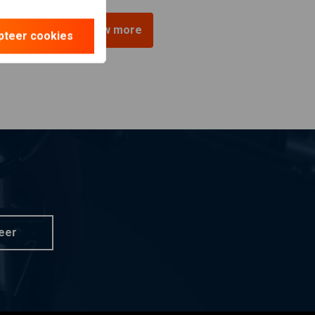
View more
pteer cookies
eer