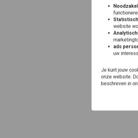
Noodzakel
functionere
Statistisc
website wo
Analytisch
marketingto
ads person
uw interes
Je kunt jouw coo
onze website. Doo
beschreven in o