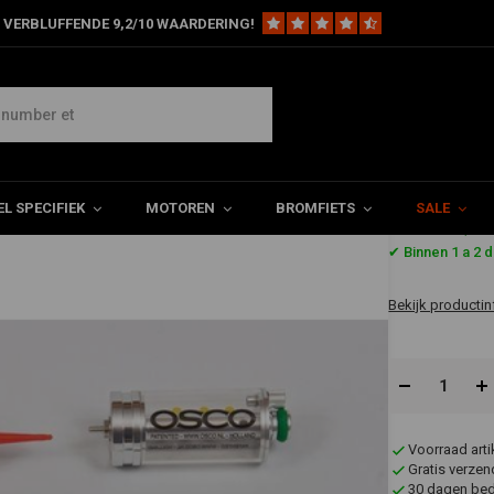
 VERBLUFFENDE 9,2/10 WAARDERING!
ndwiel
Kettingsmeerset Zwart + Olie
L SPECIFIEK
MOTOREN
BROMFIETS
SALE
€164,9
✔ Binnen 1 a 2 
Bekijk productin
Voorraad art
Gratis verzen
30 dagen bede