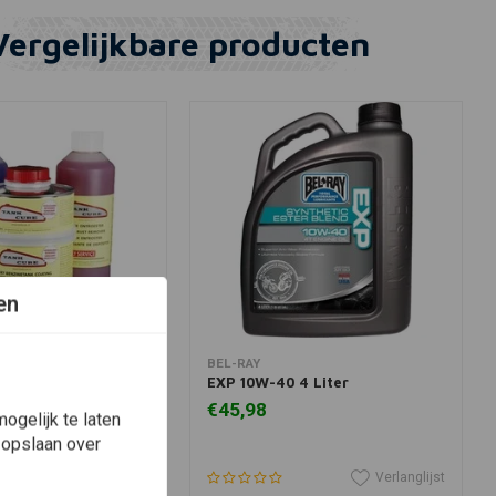
Vergelijkbare producten
en
winkelwagen
In winkelwagen
BEL-RAY
tankbehandelingsset
EXP 10W-40 4 Liter
niger / sealer)
€45,98
ogelijk te laten
 opslaan over
Verlanglijst
Verlanglijst