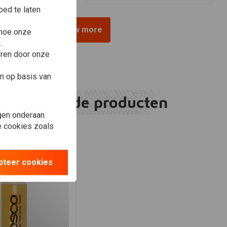
ed te laten
View more
 hoe onze
.
eren door onze
n op basis van
Gerelateerde producten
gen onderaan
le cookies zoals
pteer cookies