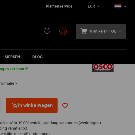
Klantenservice
EUR
0 artikelen
-
€0,-
MERKEN
BLOG
5
dagen verstuurd!
formatie >
In winkelwagen
ikelen vóór 19:00 besteld, vandaag verzonden (werkdagen)
ding vanaf €150
nktijd, makkelijk retourneren