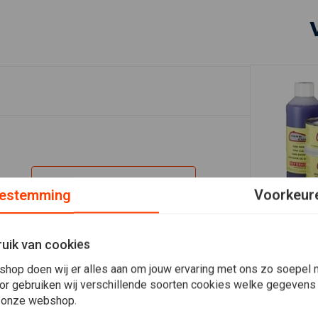
Plaats ook een review
estemming
Voorkeur
In 
TANK CURE
uik van cookies
Brandstof 
(roest / rei
shop doen wij er alles aan om jouw ervaring met ons zo soepel m
€49,95
or gebruiken wij verschillende soorten cookies welke gegevens
 onze webshop.