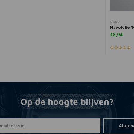
OSCO
Toevoegen
Navulolie 
€8,94
Op de hoogte blijven?
Abonn