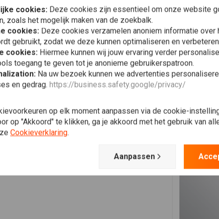
ijke cookies:
Deze cookies zijn essentieel om onze website go
Heinz-Dieter
n, zoals het mogelijk maken van de zoekbalk.
Schnelle Lieferung und sehr gute Qualität!
he cookies:
Deze cookies verzamelen anoniem informatie over
rdt gebruikt, zodat we deze kunnen optimaliseren en verbeteren
e cookies:
Hiermee kunnen wij jouw ervaring verder personalis
ols toegang te geven tot je anonieme gebruikerspatroon.
alization:
Na uw bezoek kunnen we advertenties personalisere
ses en gedrag.
https://business.safety.google/privacy/
kievoorkeuren op elk moment aanpassen via de cookie-instellin
r op "Akkoord" te klikken, ga je akkoord met het gebruik van al
nze
Cookieverklaring
.
Aanpassen
Acce