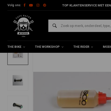
Volg ons:
TOP KLANTENSERVICE MET EEN
Home
The Workshop
Ketting / Tandwiel
Overig Ketting / Ta
OSCO
Kettingsmeerset Zwart + Olie
5/5 (1 reviews)
THE BIKE
THE WORKSHOP
THE RIDER
MODE