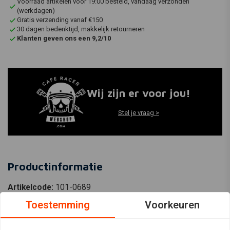
Voorraad artikelen vóór 19:00 besteld, vandaag verzonden
(werkdagen)
Gratis verzending vanaf €150
30 dagen bedenktijd, makkelijk retourneren
Klanten geven ons een 9,2/10
Wij zijn er voor jou!
Stel je vraag >
Productinformatie
Artikelcode:
101-0689
EAN-code:
7423542937987
Toestemming
Voorkeuren
Kilometer Teller Controlepaneel Kreidler