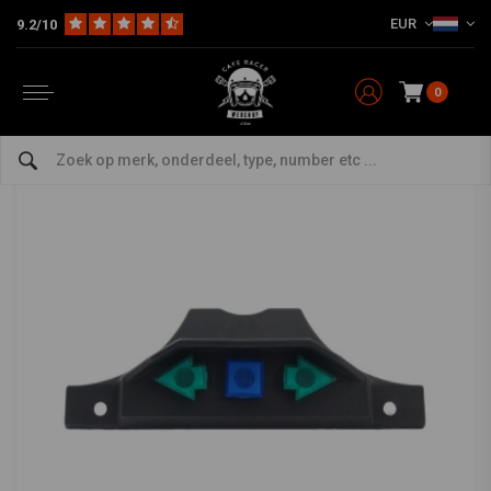
EUR
9.2/10
Home
Bromfiets
Elektrisch & Verlichting
Tellers
Kilometer Teller Controlepaneel Kreidler
Kilometer Teller Controlepaneel Kreidler
0
0/5 (0 reviews)