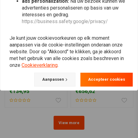
ads personalization:
Na uw bezoek kunnen we
advertenties personaliseren op basis van uw
interesses en gedrag.
https://business.safety.google/privacy/
Je kunt jouw cookievoorkeuren op elk moment
aanpassen via de cookie-instellingen onderaan onze
website. Door op "Akkoord" te klikken, ga je akkoord
met het gebruik van alle cookies zoals beschreven in
onze
Cookieverklaring
.
KOSO
KOSO
TNT-05 D48 Toerenteller
RX5 TFT Multifunctionele
Aanpassen
Accepteer cookies
Universeel 12.000 RPM
Meter | BMW® R 1200 GS
€134,95
€656,62
View more