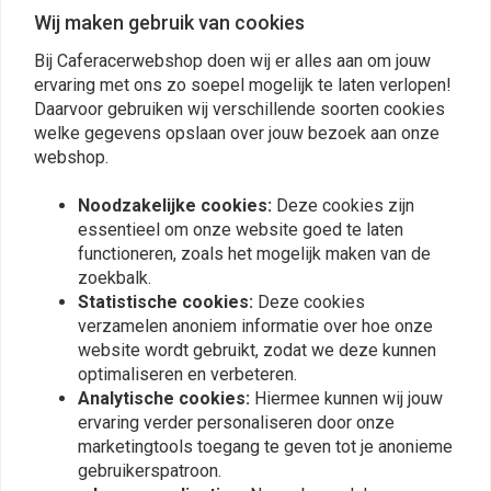
Wij maken gebruik van cookies
Bij Caferacerwebshop doen wij er alles aan om jouw
Reviews
ervaring met ons zo soepel mogelijk te laten verlopen!
Daarvoor gebruiken wij verschillende soorten cookies
0
welke gegevens opslaan over jouw bezoek aan onze
(0 beoordelingen)
webshop.
0
0
Noodzakelijke cookies:
Deze cookies zijn
0
essentieel om onze website goed te laten
0
functioneren, zoals het mogelijk maken van de
0
zoekbalk.
Statistische cookies:
Deze cookies
verzamelen anoniem informatie over hoe onze
website wordt gebruikt, zodat we deze kunnen
Plaats ook een review
optimaliseren en verbeteren.
Analytische cookies:
Hiermee kunnen wij jouw
ervaring verder personaliseren door onze
marketingtools toegang te geven tot je anonieme
Vergelijkbare producten
gebruikerspatroon.