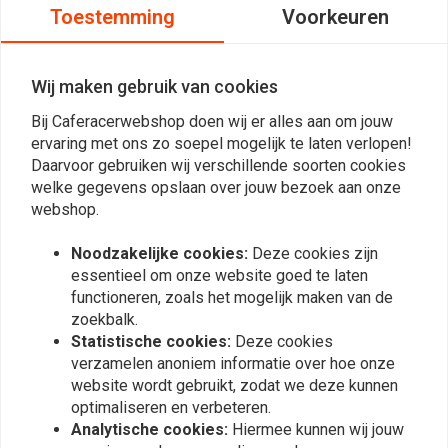
SR500 niet onder stoelen of banken! Een must voor elke Yamaha fan.
Toestemming
Voorkeuren
Specs:
Emaille coating.
Wij maken gebruik van cookies
Blank metalen rand.
Bij Caferacerwebshop doen wij er alles aan om jouw
300ml inhoud
ervaring met ons zo soepel mogelijk te laten verlopen!
Daarvoor gebruiken wij verschillende soorten cookies
welke gegevens opslaan over jouw bezoek aan onze
Reviews
webshop.
0
Noodzakelijke cookies:
Deze cookies zijn
(0 beoordelingen)
essentieel om onze website goed te laten
0
functioneren, zoals het mogelijk maken van de
0
zoekbalk.
0
Statistische cookies:
Deze cookies
0
verzamelen anoniem informatie over hoe onze
0
website wordt gebruikt, zodat we deze kunnen
optimaliseren en verbeteren.
Analytische cookies:
Hiermee kunnen wij jouw