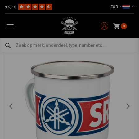
EUR
9.2/10
Home
The Rider
Accessoires
Mokken en Glazen
Koffiemok emaille Yamaha SR500
KEDO
-
bekijk alles van Kedo
0
Koffiemok emaille Yamaha SR500
0/5 (0 reviews)