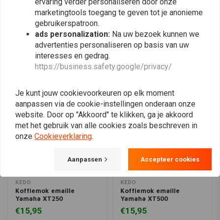
ervaring verder personaliseren door onze
Plaats ook een review
marketingtools toegang te geven tot je anonieme
gebruikerspatroon.
ads personalization:
Na uw bezoek kunnen we
advertenties personaliseren op basis van uw
Vergelijkbare producten
interesses en gedrag.
https://business.safety.google/privacy/
Je kunt jouw cookievoorkeuren op elk moment
aanpassen via de cookie-instellingen onderaan onze
website. Door op "Akkoord" te klikken, ga je akkoord
met het gebruik van alle cookies zoals beschreven in
onze
Cookieverklaring
.
Aanpassen
Accepteer cookies
KEDO
KEDO
Koffiemok emaille
Koffiemok emaille
Yamaha XT250
Yamaha XT500
€15,95
€15,95