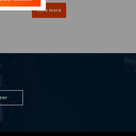
View more
eer