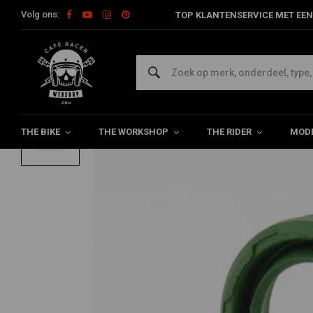
Volg ons:
TOP KLANTENSERVICE MET EEN
Home
Bromfiets
Inlaat
Carburateur
Kunststof Carburateu
Kunststof Carburateur Ring Solex
0/5 (0 reviews)
THE BIKE
THE WORKSHOP
THE RIDER
MODE