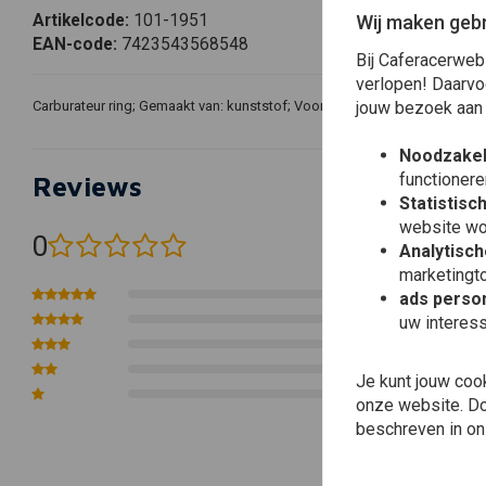
Wij maken gebr
Artikelcode:
101-1951
EAN-code:
7423543568548
Bij Caferacerweb
verlopen! Daarvo
jouw bezoek aan
Carburateur ring; Gemaakt van: kunststof; Voor Solex brommer; OEM-Par
Noodzakel
functionere
Reviews
Statistisc
website wo
0
Analytisch
(0 beoordelingen)
marketingto
0
ads person
0
uw interes
0
0
Je kunt jouw coo
0
onze website. Doo
beschreven in o