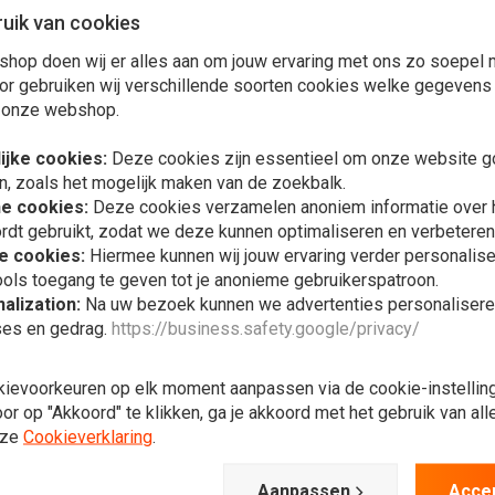
uik van cookies
shop doen wij er alles aan om jouw ervaring met ons zo soepel m
or gebruiken wij verschillende soorten cookies welke gegevens
 onze webshop.
t
ijke cookies:
Deze cookies zijn essentieel om onze website go
n, zoals het mogelijk maken van de zoekbalk.
he cookies:
Deze cookies verzamelen anoniem informatie over
rdt gebruikt, zodat we deze kunnen optimaliseren en verbeteren
e cookies:
Hiermee kunnen wij jouw ervaring verder personalis
Plaats ook een review
ols toegang te geven tot je anonieme gebruikerspatroon.
alization:
Na uw bezoek kunnen we advertenties personalisere
ses en gedrag.
https://business.safety.google/privacy/
In 
Carburateur
Honda MT/
kievoorkeuren op elk moment aanpassen via de cookie-instellin
€8,16
r op "Akkoord" te klikken, ga je akkoord met het gebruik van al
nze
Cookieverklaring
.
Aanpassen
Acce