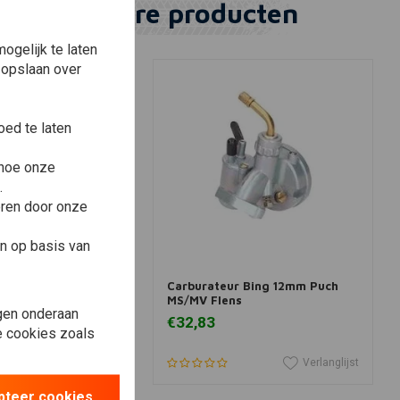
Vergelijkbare producten
ogelijk te laten
 opslaan over
ed te laten
 hoe onze
.
eren door onze
n op basis van
winkelwagen
In winkelwagen
 Reparatieset
Carburateur Bing 12mm Puch
MB 18mm
MS/MV Flens
gen onderaan
€32,83
le cookies zoals
Verlanglijst
Verlanglijst
pteer cookies