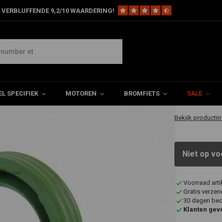
 VERBLUFFENDE 9,2/10 WAARDERING!
r Ring Solex
€2,30
L SPECIFIEK
MOTOREN
BROMFIETS
SALE
✔ Binnen 1 a 2 
Bekijk productin
Niet op vo
Voorraad art
Gratis verzen
30 dagen bede
Klanten gev