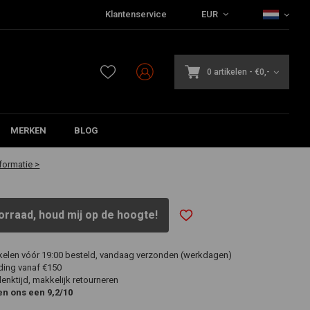
Klantenservice
EUR
0 artikelen
-
€0,-
MERKEN
BLOG
dagen verstuurd!
formatie >
orraad, houd mij op de hoogte!
ikelen vóór 19:00 besteld, vandaag verzonden (werkdagen)
ding vanaf €150
nktijd, makkelijk retourneren
en ons een 9,2/10