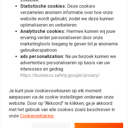
Statistische cookies:
Deze cookies
verzamelen anoniem informatie over hoe onze
website wordt gebruikt, zodat we deze kunnen
optimaliseren en verbeteren.
Analytische cookies:
Hiermee kunnen wij jouw
ervaring verder personaliseren door onze
marketingtools toegang te geven tot je anonieme
gebruikerspatroon.
ads personalization:
Na uw bezoek kunnen we
advertenties personaliseren op basis van uw
interesses en gedrag.
IRONWOOD MOTORCYCLES
JOHN DOE
https://business.safety.google/privacy/
IWC Trucker Groen:
Dop JDM 0/1 | Rood
Flying Piston
€29,90
€9,98
Je kunt jouw cookievoorkeuren op elk moment
€19,95
aanpassen via de cookie-instellingen onderaan onze
website. Door op "Akkoord" te klikken, ga je akkoord
met het gebruik van alle cookies zoals beschreven in
onze
Cookieverklaring
.
View more