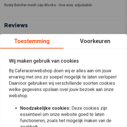
Rusty Butcher mesh cap Blocks - One size, adjustable
Reviews
0
Toestemming
Voorkeuren
(0 beoordelingen)
0
0
Wij maken gebruik van cookies
0
Bij Caferacerwebshop doen wij er alles aan om jouw
0
ervaring met ons zo soepel mogelijk te laten verlopen!
0
Daarvoor gebruiken wij verschillende soorten cookies
welke gegevens opslaan over jouw bezoek aan onze
webshop.
Plaats ook een review
Noodzakelijke cookies:
Deze cookies zijn
essentieel om onze website goed te laten
functioneren, zoals het mogelijk maken van de
Vergelijkbare producten
zoekbalk.