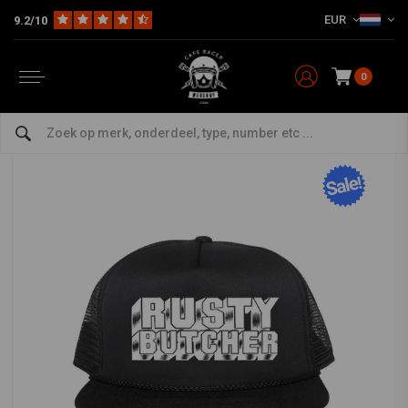
EUR
9.2/10
Home
The Rider
Helm & Headwear
Caps
mesh cap Blocks
RUSTY BUTCHER
-
bekijk alles van Rusty Butcher
0
mesh cap Blocks
0/5 (0 reviews)