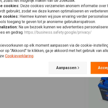
Plaats ook een review
n, zoals het mogelijk maken van de zoekbalk.
he cookies:
Deze cookies verzamelen anoniem informatie over
RE
1983/84
rdt gebruikt, zodat we deze kunnen optimaliseren en verbeteren
e cookies:
Hiermee kunnen wij jouw ervaring verder personalis
ols toegang te geven tot je anonieme gebruikerspatroon.
alization:
Na uw bezoek kunnen we advertenties personalisere
ses en gedrag.
https://business.safety.google/privacy/
kievoorkeuren op elk moment aanpassen via de cookie-instellin
r op "Akkoord" te klikken, ga je akkoord met het gebruik van al
nze
Cookieverklaring
.
Aanpassen
Acce