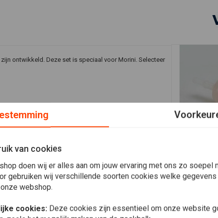
 zijn ontwikkeld. Deze set is speciaal voor Morini. Selecteer
estemming
Voorkeur
uik van cookies
In 
shop doen wij er alles aan om jouw ervaring met ons zo soepel m
Brandstoffi
or gebruiken wij verschillende soorten cookies welke gegevens
8mm brands
 onze webshop.
€3,96
YEAR
A
1983/84
ijke cookies:
Deze cookies zijn essentieel om onze website go
1984