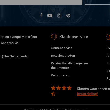
Klantenservice
rat en overige Motorfiets
 & onderhoud!
Klantenservice
Ov
Betaalmethoden
Al
 (The Netherlands)
Producthandleidingen en
Pr
documenten
Si
Retourneren
Pa
Klanten waarderen on
beoordeling!