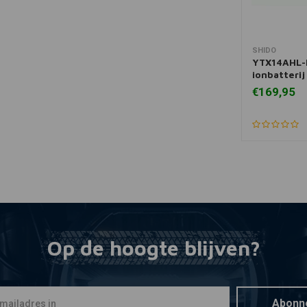
SHIDO
Mee
YTX14AHL-B
ionbatteri
€169,95
Op de hoogte blijven?
Abonn