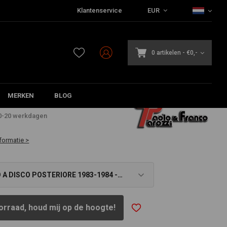
Klantenservice
EUR
0 artikelen
-
€0,-
MERKEN
BLOG
4
10-20 werkdagen
formatie >
 A DISCO POSTERIORE 1983-1984 -
orraad, houd mij op de hoogte!