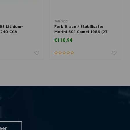
TAROZZI
r informatie
Meer informatie
S Lithium-
Fork Brace / Stabilisator
j 240 CCA
Morini 501 Camel 1986 (27-
0018)
€110,94
eer