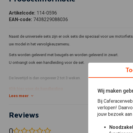
Artikelcode:
114-0596
EAN-code:
7438229088036
Naast de universele sets zijn er ook sets die speciaal voor uw motorfiets
uw model in het vervolgkeuzemenu.
Sets worden geleverd met beugels en worden geleverd in zwart.
U ontvangt ook een handleiding voor de set.
To
De levertijd is dan ongeveer 2 tot 3 weken.
Klik hier voor de handleiding
Wij maken gebr
Lees meer
Bij Caferacerweb
verlopen! Daarvo
MORINI
Reviews
jouw bezoek aan
CODE
MODEL
13-0035
MORINI 350 ACCENSIONE ELETTRONIC
Noodzakel
0
13-0036
MORINI 500
(0 beoordelingen)