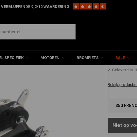
 VERBLUFFENDE 9,2/10 WAARDERING!
eunen
Morini Remschakelset Zwart vouwbaar
L SPECIFIEK
MOTOREN
BROMFIETS
SALE
€242,9
✔ Geleverd in 
Bekijk productin
350 FRENO
€242,94
Niet op vo