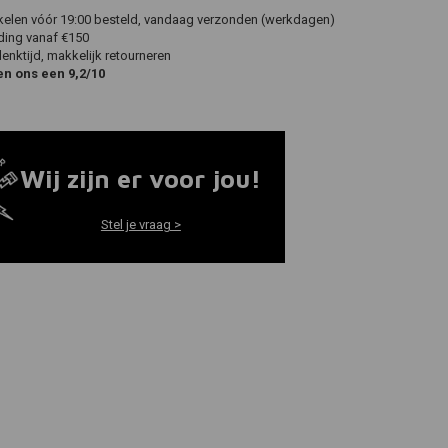
ikelen vóór 19:00 besteld, vandaag verzonden (werkdagen)
ding vanaf €150
nktijd, makkelijk retourneren
en ons een 9,2/10
Wij zijn er voor jou!
Stel je vraag >