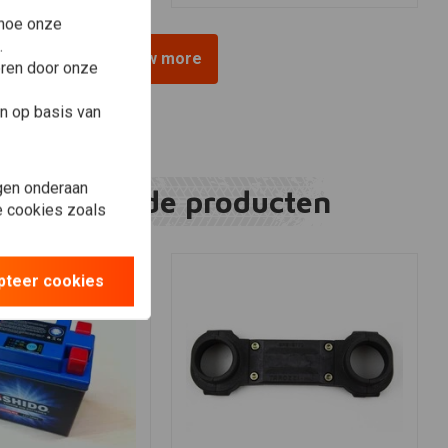
 hoe onze
.
View more
eren door onze
n op basis van
gen onderaan
Gerelateerde producten
le cookies zoals
pteer cookies