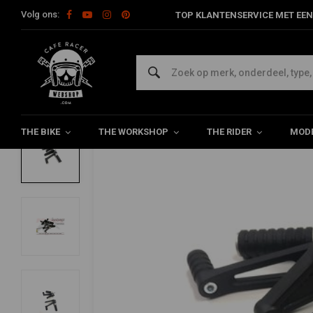
Volg ons:
TOP KLANTENSERVICE MET EEN
Home
The Bike
Rearsets & Voetsteunen
Rearsets & Voetst
TAROZZI
Morini Remschakelset Zwart vouwbaar
0/5 (0 reviews)
THE BIKE
THE WORKSHOP
THE RIDER
MODE