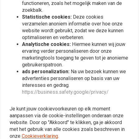
functioneren, zoals het mogelijk maken van de
Nieuw gashendel set van Daytona
zoekbalk.
Plaats ook een review
• Nieuwe veringen
Statistische cookies:
Deze cookies
• Nieuwe motogadget basic besturingssysteem/ silent hektik
verzamelen anoniem informatie over hoe onze
systeem
website wordt gebruikt, zodat we deze kunnen
Nieuwe Motoscope pro teller
Vergelijkbare producten
optimaliseren en verbeteren.
Nieuwe elektronische gelijkrichter/regelaar
Analytische cookies:
Hiermee kunnen wij jouw
ervaring verder personaliseren door onze
• Nieuwe gel accu 22 Ah
marketingtools toegang te geven tot je anonieme
• Nieuwe tank
gebruikerspatroon.
ads personalization:
Na uw bezoek kunnen we
En nog wat andere kleine dingen, maar goed allemaal leuk en
advertenties personaliseren op basis van uw
aardig, maar rijd de motor ook goed?! Nou en of als een beest,
interesses en gedrag.
https://business.safety.google/privacy/
trekt goed op en heeft een prachtig sterk geluid! Neem vooral
contact op om het te horen!
Je kunt jouw cookievoorkeuren op elk moment
aanpassen via de cookie-instellingen onderaan onze
Het frame zelf is na de veering afgeslepen en aangepast naar een
TANK CURE
website. Door op "Akkoord" te klikken, ga je akkoord
goed kwaliteit sport frame!
Brandstof
dB-Killers Type 3
met het gebruik van alle cookies zoals beschreven in
tankbehandelingsset
(Selecteer Diameter)
Het custom zitje, gemaakt van kunstleer (kan dus tegen water), is
(roest / reiniger / sealer)
onze
Cookieverklaring
.
€13,94
€49,95