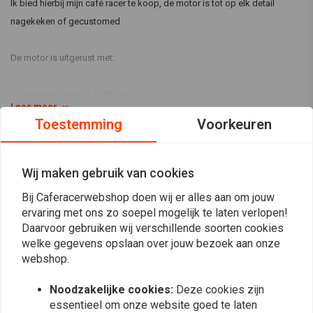
Ik bied hierbij mijn café racer te koop, de motor is tot op elk detail
nagekeken of gecustomed
De motor is uitgerust met:
• Compleet nieuwe kabelboom
Lees meer
• Nieuwe uitlaat set van Lafranconi Competizione
Toestemming
Voorkeuren
• Nieuwe pakkingen in motorblok, cardan en de remmen
Reviews
• Custom accu bak
• Nieuwe remleidingen van Hel
Wij maken gebruik van cookies
0
• Nieuwe banden voor en achter (wel ingereden)
(0 beoordelingen)
Bij Caferacerwebshop doen wij er alles aan om jouw
• Nieuwe verlichtingen
ervaring met ons zo soepel mogelijk te laten verlopen!
0
• Custom clip-ons
Daarvoor gebruiken wij verschillende soorten cookies
0
• Nieuwe Tarozzo remschakel set
welke gegevens opslaan over jouw bezoek aan onze
0
webshop.
• Nieuw paar DNA lucht filters
0
• Nieuwe oliën en leidingen
0
Noodzakelijke cookies:
Deze cookies zijn
• Nieuwe stuur schakelaars van Motone
essentieel om onze website goed te laten