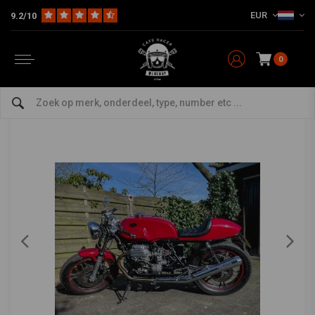
EUR
9.2/10
Home
Motoren
Te Koop
Moto Guzzi 1000 SP
MOTO GUZZI
-
bekijk alles van Moto Guzzi
0
Moto Guzzi 1000 SP
0/5 (0 reviews)