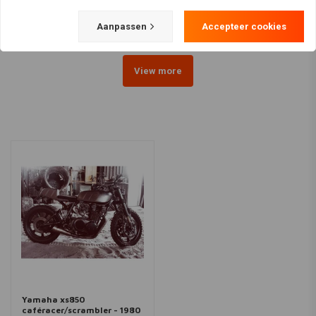
makkelijk afneembaar dooormiddel van een zadelslot.
Het hele frame is professioneel gespoten door een spuiter. De
Aanpassen
Accepteer cookies
motor zelf is goed afgesteld, maar kan nog geoptimaliseerd
worden.
View more
Voor de rest is de motor tip top in orde om er vele kilometers
mooie ritten mee te maken in de warme zomerdagen!
Voor vragen neem gerust contact op!!
De vraagprijs is 6500,- ,bieden mag!
Contact gegevens zijn:
Mobiel: 06-37474937
Yamaha xs850
Email:
nicdenbraber16@gmail.com
caféracer/scrambler - 1980