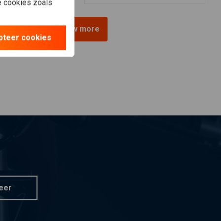
le cookies zoals
View more
pteer cookies
eer