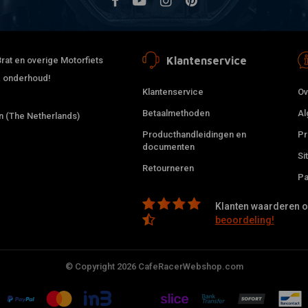
Klantenservice
rat en overige Motorfiets
 & onderhoud!
Klantenservice
Ov
Betaalmethoden
Al
 (The Netherlands)
Producthandleidingen en
Pr
documenten
Si
Retourneren
Pa
Klanten waarderen on
beoordeling!
© Copyright 2026 CafeRacerWebshop.com