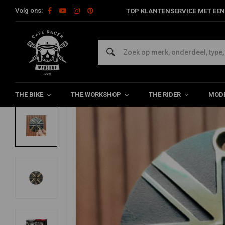
Volg ons:
TOP KLANTENSERVICE MET EEN
Home
Model Specifiek
Triumph
Tank & Toebehoren
Pun
MOTONE
Punten ACG-Cover/Badge | Union Jack | 
0/5 (0 reviews)
THE BIKE
THE WORKSHOP
THE RIDER
MODE