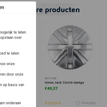
en
Vergelijkbare producten
ogelijk te laten
 opslaan over
ed te laten
 hoe onze
.
eren door onze
winkelwagen
View more
MOTONE
 Tops Contrast Cut
Union Jack Clutch-badge
n op basis van
b-Versie
€49,37
gen onderaan
Verlanglijst
Verlanglijst