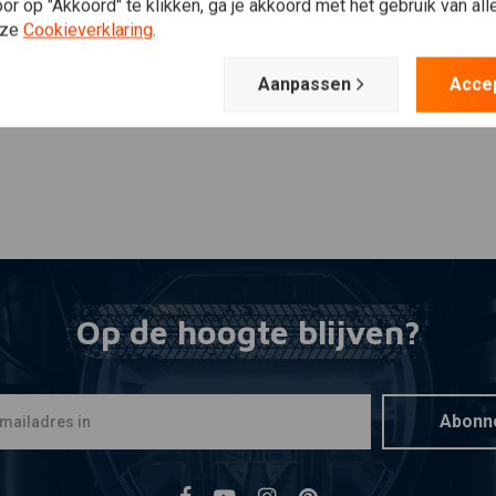
Plaats ook een review
r op "Akkoord" te klikken, ga je akkoord met het gebruik van al
nze
Cookieverklaring
.
Aanpassen
Acce
Op de hoogte blijven?
Abonn