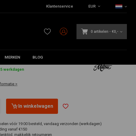
Klantenservice
EUR
0 artikelen
-
€0,-
MERKEN
BLOG
3-5 werkdagen
formatie >
In winkelwagen
ikelen vóór 19:00 besteld, vandaag verzonden (werkdagen)
ding vanaf €150
nktijd, makkelijk retourneren