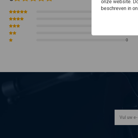
onze website. Doo
Bonneville Bobber
beschreven in o
T100
0
0
T120
0
Thruxton
0
Speedmaster
0
Speed Twin