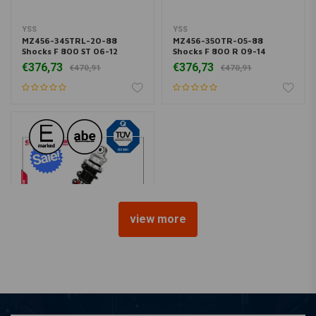
YSS
YSS
MZ456-345TRL-20-88
MZ456-350TR-05-88
Shocks F 800 ST 06-12
Shocks F 800 R 09-14
€376,73
€376,73
€470,91
€470,91
view more
YSS
MZ456-375TRJ-11-88
Shocks F 800 GT '13 >
€376,73
€470,91