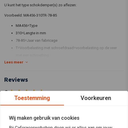
U kunt het type schokdemper(s) zo aflezen:
Voorbeeld: MA456-310TR-78-85
MA456=Type
310=Lengte in mm
78-85=Jaar van fabricage
T=Voorbelasting met schroefdraad=voorbelasting op de veer
met een schroefring
Lees meer
R=Rebound=zwarte knop aan de onderzijde=afstelling op de
rebound, uitgaande demping. Bij afstelling wordt ook rekening
gehouden met de uitgaande demping.
Reviews
L=Lengte=niet veel schokdempers worden geleverd met lengte
0
verstelling. Als de L in het artikelnummer staat, dan is dat wel zo.
(0 beoordelingen)
Toestemming
Voorkeuren
C=Compressie=Compressie verstelling op het reservoir
0
W=W staat voor dubbele compressie verstelling op het reservoir,
0
Hi en Low speed compressie is instelbaar.
Wij maken gebruik van cookies
0
M=Mono schokdemper
0
Bij Caferacerwebshop doen wij er alles aan om jouw