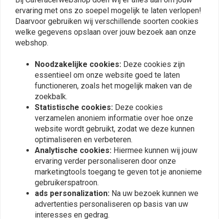
0
De informatie in de producttitel heeft betrekking op de schokdemper(s)
ervaring met ons zo soepel mogelijk te laten verlopen!
die u krijgt.
Daarvoor gebruiken wij verschillende soorten cookies
welke gegevens opslaan over jouw bezoek aan onze
[Download/Check documentation]
webshop.
Plaats ook een review
[Download/Check documentation]
Noodzakelijke cookies:
Deze cookies zijn
Informatie per model
essentieel om onze website goed te laten
functioneren, zoals het mogelijk maken van de
Vergelijkbare producten
366 Range Monoshock Topline
zoekbalk.
Statistische cookies:
Deze cookies
Emulsion Mono gas demper, vervaardigd uit hoogwaardig aluminium en
verzamelen anoniem informatie over hoe onze
voorzien van de nodige afstelmogelijkheden. Instelbare voorbelasting
website wordt gebruikt, zodat we deze kunnen
(veervoorspanning), gereedschap inbegrepen. Instelbare rebound door
optimaliseren en verbeteren.
middel van draaiknop aan onderzijde en in lengte verstelbaar +- 5MM.
Analytische cookies:
Hiermee kunnen wij jouw
ervaring verder personaliseren door onze
marketingtools toegang te geven tot je anonieme
gebruikerspatroon.
ads personalization:
Na uw bezoek kunnen we
advertenties personaliseren op basis van uw
interesses en gedrag.