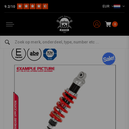
EUR
9.2/10
Home
Model Specifiek
YSS OEM Vering
Suzuki
MZ366-285TRJ-01 Shocks Satria F150 04-18
YSS
-
bekijk alles van YSS
0
MZ366-285TRJ-01 Shocks Satria F150 04-18
0/5 (0 reviews)