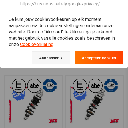
YSS
YSS
https://business.safety.google/privacy/
RE302-320T-10-88 Shocks
MZ456-335TR-05 Shocks
VS 800 Intruder
SV 1000 S/N 03-05
(Minnesota) 92-00
€376,73
€470,91
€187,91
€234,89
Je kunt jouw cookievoorkeuren op elk moment
aanpassen via de cookie-instellingen onderaan onze
website. Door op "Akkoord" te klikken, ga je akkoord
met het gebruik van alle cookies zoals beschreven in
onze
Cookieverklaring
.
View more
Aanpassen
Accepteer cookies