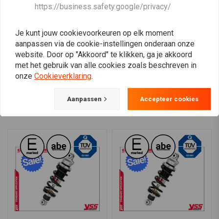
YSS
YSS
https://business.safety.google/privacy/
MZ362-320TRL-10 Shocks
RZ362-355TRL-02-88
NX 250 88-95
Shocks GL 1200 Goldwing
SC14 84-86
€277,83
€347,28
€457,65
€572,06
Je kunt jouw cookievoorkeuren op elk moment
aanpassen via de cookie-instellingen onderaan onze
website. Door op "Akkoord" te klikken, ga je akkoord
met het gebruik van alle cookies zoals beschreven in
onze
Cookieverklaring
.
View more
Aanpassen
Accepteer cookies