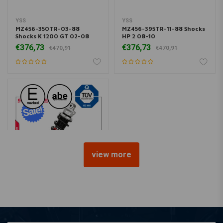
YSS
YSS
MZ456-350TR-03-88
MZ456-395TR-11-88 Shocks
Shocks K 1200 GT 02-08
HP 2 08-10
€376,73
€376,73
€470,91
€470,91
view more
YSS
MZ456-330TR-56-88
Shocks G 650 X Country 07-
10
€376,73
€470,91