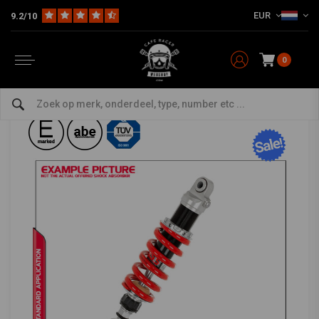
EUR
9.2/10
Home
Model Specifiek
YSS OEM Vering
Honda
MZ366-395TRL-09 Shocks CRM 125 R 90-00
YSS
-
bekijk alles van YSS
0
MZ366-395TRL-09 Shocks CRM 125 R 90-00
0/5 (0 reviews)