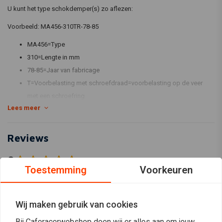
U kunt het type schokdemper(s) zo aflezen:
Voorbeeld: MA456-310TR-78-85
MA456=Type
310=Lengte in mm
78-85=Jaar van fabricage
T=Voorbelasting met schroefdraad=voorbelasting op de veer
met een schroefring
Lees meer
R=Rebound=zwarte knop aan de onderzijde=afstelling op de
rebound, uitgaande demping. Bij afstelling wordt ook rekening
gehouden met de uitgaande demping.
Reviews
L=Lengte=niet veel schokdempers worden geleverd met lengte
0
verstelling. Als de L in het artikelnummer staat, dan is dat wel zo.
(0 beoordelingen)
Toestemming
Voorkeuren
C=Compressie=Compressie verstelling op het reservoir
0
W=W staat voor dubbele compressie verstelling op het reservoir,
0
Hi en Low speed compressie is instelbaar.
Wij maken gebruik van cookies
0
M=Mono schokdemper
0
Bij Caferacerwebshop doen wij er alles aan om jouw