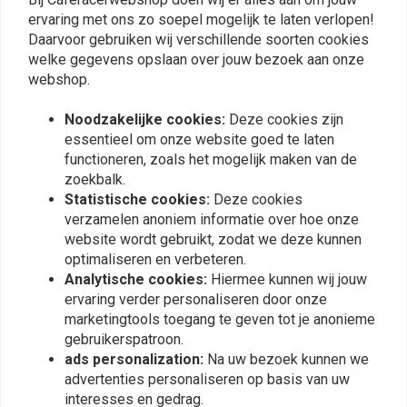
0
De informatie in de producttitel heeft betrekking op de schokdemper(s)
ervaring met ons zo soepel mogelijk te laten verlopen!
die u krijgt.
Daarvoor gebruiken wij verschillende soorten cookies
welke gegevens opslaan over jouw bezoek aan onze
[Download/Check documentation]
webshop.
Plaats ook een review
[Download/Check documentation]
Noodzakelijke cookies:
Deze cookies zijn
Informatie per model
essentieel om onze website goed te laten
functioneren, zoals het mogelijk maken van de
Vergelijkbare producten
366 Range Monoshock Topline
zoekbalk.
Statistische cookies:
Deze cookies
Emulsion Mono gas demper, vervaardigd uit hoogwaardig aluminium en
verzamelen anoniem informatie over hoe onze
voorzien van de nodige afstelmogelijkheden. Instelbare voorbelasting
website wordt gebruikt, zodat we deze kunnen
(veervoorspanning), gereedschap inbegrepen. Instelbare rebound door
optimaliseren en verbeteren.
middel van draaiknop aan onderzijde en in lengte verstelbaar +- 5MM.
Analytische cookies:
Hiermee kunnen wij jouw
ervaring verder personaliseren door onze
marketingtools toegang te geven tot je anonieme
gebruikerspatroon.
ads personalization:
Na uw bezoek kunnen we
advertenties personaliseren op basis van uw
interesses en gedrag.