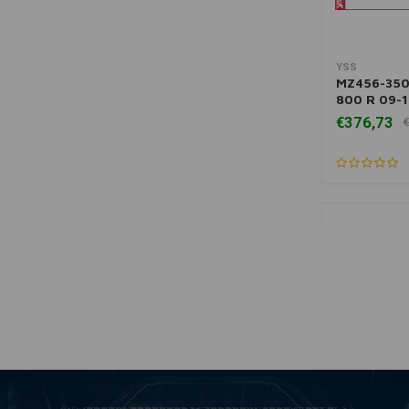
YSS
Toevoegen
MZ456-350
800 R 09-
€376,73
€