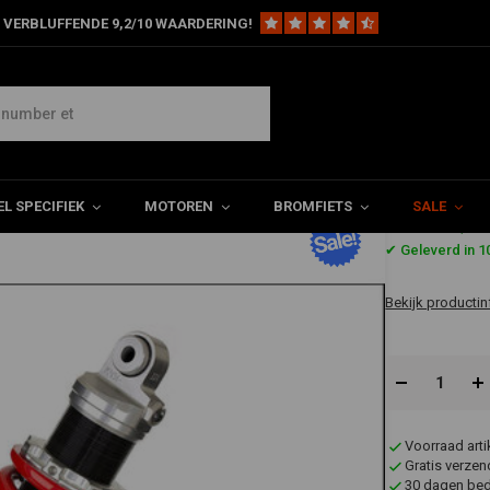
 VERBLUFFENDE 9,2/10 WAARDERING!
05TRL-12 Shocks GSF 1200 Bandit 96-00
it 96-00
L SPECIFIEK
MOTOREN
BROMFIETS
SALE
€376,7
✔ Geleverd in 
Bekijk productin
Voorraad art
Gratis verzen
30 dagen bede