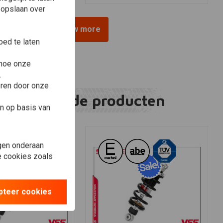
 opslaan over
View more
ed te laten
 hoe onze
.
eren door onze
Gerelateerde producten
n op basis van
gen onderaan
le cookies zoals
pteer cookies