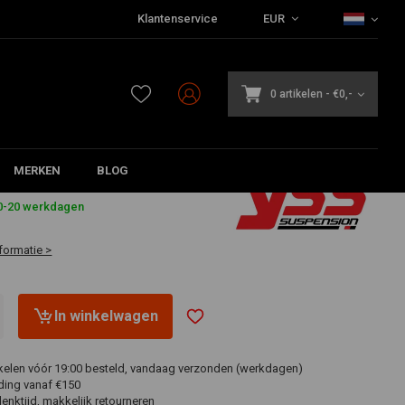
Klantenservice
EUR
0 artikelen
-
€0,-
MERKEN
BLOG
3
€470,91
10-20 werkdagen
formatie >
In winkelwagen
ikelen vóór 19:00 besteld, vandaag verzonden (werkdagen)
ding vanaf €150
nktijd, makkelijk retourneren