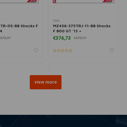
YSS
 aan winkelwagen
Toevoegen aan winkelwagen
TR-05-88 Shocks F
MZ456-375TRJ-11-88 Shocks
14
F 800 GT '13 >
€376,73
470,91
€470,91
view more