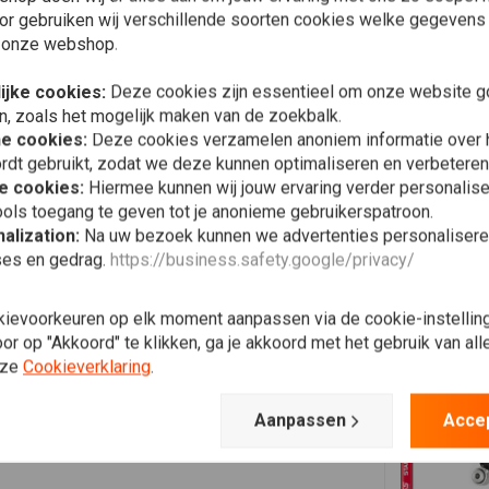
Plaats ook een review
or gebruiken wij verschillende soorten cookies welke gegevens
 Low speed compressie is instelbaar.
 onze webshop.
ijke cookies:
Deze cookies zijn essentieel om onze website go
e u krijgt.
n, zoals het mogelijk maken van de zoekbalk.
he cookies:
Deze cookies verzamelen anoniem informatie over
rdt gebruikt, zodat we deze kunnen optimaliseren en verbeteren
e cookies:
Hiermee kunnen wij jouw ervaring verder personalis
ols toegang te geven tot je anonieme gebruikerspatroon.
alization:
Na uw bezoek kunnen we advertenties personalisere
ses en gedrag.
https://business.safety.google/privacy/
- 16mm geharde as met lage frictie - Long-life afdichting -
kievoorkeuren op elk moment aanpassen via de cookie-instellin
n - Instelbare lengte (indien technisch mogelijk) - Demping
r op "Akkoord" te klikken, ga je akkoord met het gebruik van al
nze
Cookieverklaring
.
Aanpassen
Acce