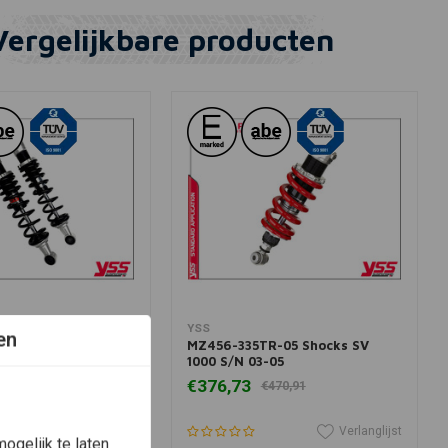
Vergelijkbare producten
winkelwagen
In winkelwagen
YSS
en
-10-88 Shocks VS
MZ456-335TR-05 Shocks SV
r (Minnesota) 92-00
1000 S/N 03-05
€376,73
€234,89
€470,91
Verlanglijst
Verlanglijst
ogelijk te laten