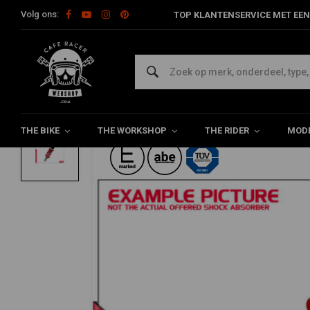
Volg ons:
TOP KLANTENSERVICE MET EEN
Home
Model Specifiek
YSS OEM Vering
Suzuki
MZ456-3
YSS
MZ456-305TRL-12 Shocks GSF 1200 Band
0/5 (0 reviews)
THE BIKE
THE WORKSHOP
THE RIDER
MODE