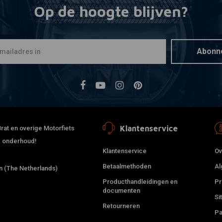
Op de hoogte blijven?
YSS
Toevoegen
MZ456-420
650 GS (80
€376,73
Abonn
€
Klantenservice
rat en overige Motorfiets
 & onderhoud!
Klantenservice
Ov
Betaalmethoden
Al
 (The Netherlands)
Producthandleidingen en
Pr
documenten
Si
Retourneren
Pa