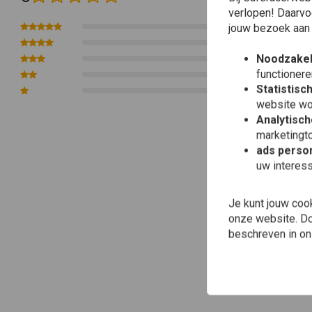
verlopen! Daarvo
•
W=W staat voor dubbele compressie verstelling op het reservoir, Hi en
0
jouw bezoek aan
•
M=Mono schokdemper
0
Noodzakel
0
De informatie in de producttitel heeft betrekking op de schokdemper(s) di
functionere
0
Statistisc
0
[Download/Check documentation]
website wo
[Download/Check documentation]
Analytisch
marketingto
Informatie per model
ads person
uw interes
456 Range Monoshock Topline
Zelfinstellende Mono gas dempers - 50mm radiale billet gefreesde zuiger 
Je kunt jouw coo
Voorbelasting afstelbaar met steeksleutel - Rebound afstelbaar 60 klikke
onze website. Doo
en veer zijn modelspecifiek
beschreven in o