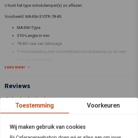
U kunt het type schokdemper(s) zo aflezen:
Voorbeeld: MA456-310TR-78-85
MA456=Type
310=Lengte in mm
78-85=Jaar van fabricage
T=Voorbelasting met schroefdraad=voorbelasting op de veer
met een schroefring
Lees meer
R=Rebound=zwarte knop aan de onderzijde=afstelling op de
rebound, uitgaande demping. Bij afstelling wordt ook rekening
gehouden met de uitgaande demping.
Reviews
L=Lengte=niet veel schokdempers worden geleverd met lengte
0
verstelling. Als de L in het artikelnummer staat, dan is dat wel zo.
(0 beoordelingen)
Toestemming
Voorkeuren
C=Compressie=Compressie verstelling op het reservoir
0
W=W staat voor dubbele compressie verstelling op het reservoir,
0
Hi en Low speed compressie is instelbaar.
Wij maken gebruik van cookies
0
M=Mono schokdemper
0
Bij Caferacerwebshop doen wij er alles aan om jouw