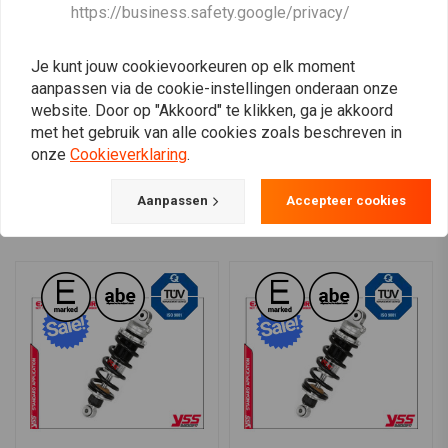
YSS
YSS
https://business.safety.google/privacy/
RE302-320T-32-88
RE302-350T-05-88 Shocks
Shocks KH 500 76-77
ER-5 01-07
€187,91
€187,91
€234,89
€234,89
Je kunt jouw cookievoorkeuren op elk moment
aanpassen via de cookie-instellingen onderaan onze
website. Door op "Akkoord" te klikken, ga je akkoord
met het gebruik van alle cookies zoals beschreven in
onze
Cookieverklaring
.
View more
Aanpassen
Accepteer cookies