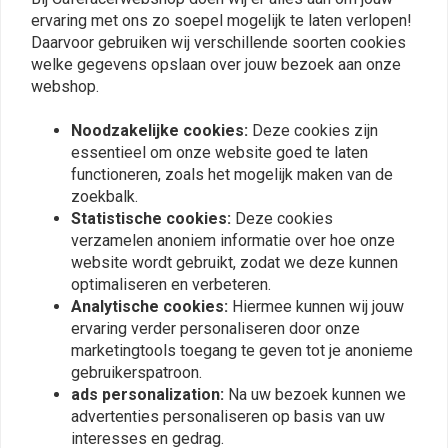
0
De informatie in de producttitel heeft betrekking op de schokdemper(s)
ervaring met ons zo soepel mogelijk te laten verlopen!
Daarvoor gebruiken wij verschillende soorten cookies
die u krijgt.
welke gegevens opslaan over jouw bezoek aan onze
[Download/Check documentation]
webshop.
Plaats ook een review
[Download/Check documentation]
Noodzakelijke cookies:
Deze cookies zijn
Informatie per model
essentieel om onze website goed te laten
functioneren, zoals het mogelijk maken van de
Vergelijkbare producten
456 Range Monoshock Topline
zoekbalk.
Statistische cookies:
Deze cookies
Zelfinstellende Mono gas dempers - 50mm radiale billet gefreesde
verzamelen anoniem informatie over hoe onze
zuiger - 16mm geharde as met lage frictie - Long-life afdichting -
website wordt gebruikt, zodat we deze kunnen
Voorbelasting afstelbaar met steeksleutel - Rebound afstelbaar 60
optimaliseren en verbeteren.
klikken - Instelbare lengte (indien technisch mogelijk) - Demping en veer
Analytische cookies:
Hiermee kunnen wij jouw
zijn modelspecifiek
ervaring verder personaliseren door onze
marketingtools toegang te geven tot je anonieme
gebruikerspatroon.
ads personalization:
Na uw bezoek kunnen we
advertenties personaliseren op basis van uw
interesses en gedrag.