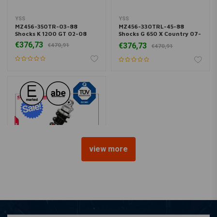
YSS
YSS
MZ456-350TR-03-88
MZ456-330TRL-45-88
Shocks K 1200 GT 02-08
Shocks G 650 X Country 07-
10
€376,73
€376,73
€470,91
€470,91
view more
YSS
MZ456-375TRJ-11-88
Shocks F 800 GT '13 >
€376,73
€470,91