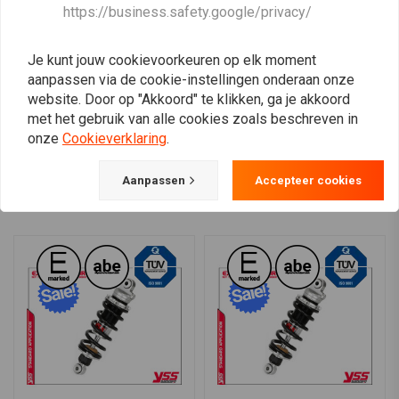
YSS
YSS
https://business.safety.google/privacy/
MZ366 Schokdemper |
MZ456-495HR-01-88
MZ366-385TRL-01 BMW
Shocks R 100 GS 89-96
K100 RS 16V & K1100 (kies)
Paris Dakar Paralever
€308,79
€511,60
€385,99
€639,50
Je kunt jouw cookievoorkeuren op elk moment
aanpassen via de cookie-instellingen onderaan onze
website. Door op "Akkoord" te klikken, ga je akkoord
met het gebruik van alle cookies zoals beschreven in
onze
Cookieverklaring
.
View more
Aanpassen
Accepteer cookies