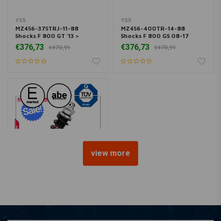
YSS
YSS
MZ456-375TRJ-11-88
MZ456-400TR-14-88
Shocks F 800 GT '13 >
Shocks F 800 GS 08-17
€376,73
€376,73
€470,91
€470,91
view more
YSS
MZ456-420TR-04-88
Shocks F 650 GS (800cc
twin) 07-12
€376,73
€470,91