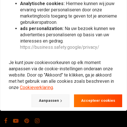
Analytische cookies:
Hiermee kunnen wij jouw
ervaring verder personaliseren door onze
marketingtools toegang te geven tot je anonieme
gebruikerspatroon.
ads personalization:
Na uw bezoek kunnen we
advertenties personaliseren op basis van uw
interesses en gedrag.
https://business.safety.google/privacy/
De Plek voor de Cafe Racers, Flat Tracker,
Brat en overige Motorfiets Hobbyisten.
Je kunt jouw cookievoorkeuren op elk moment
Natuurlijk ook groot in kleding & onderhoud!
aanpassen via de cookie-instellingen onderaan onze
website. Door op "Akkoord" te klikken, ga je akkoord
met het gebruik van alle cookies zoals beschreven in
Gotenburgweg 46a, 9723 TM Groningen (The Netherlands)
onze
Cookieverklaring
.
+31 85 06 06 06 5
Aanpassen
Accepteer cookies
info@caferacerwebshop.com