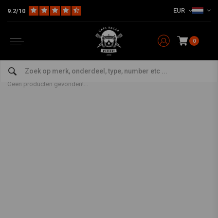
EUR
9.2/10
0
Producten getagd met app
Home
Tags
app
Geen producten gevonden!...