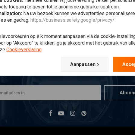
e cookies:
Hiermee kunnen wij jouw ervaring verder personalis
ols toegang te geven tot je anonieme gebruikerspatroon.
alization:
Na uw bezoek kunnen we advertenties personalisere
ses en gedrag.
https://business.safety.google/privacy/
kievoorkeuren op elk moment aanpassen via de cookie-instellin
r op "Akkoord" te klikken, ga je akkoord met het gebruik van al
nze
Cookieverklaring
.
Aanpassen
Acce
Op de hoogte blijven?
Abonn