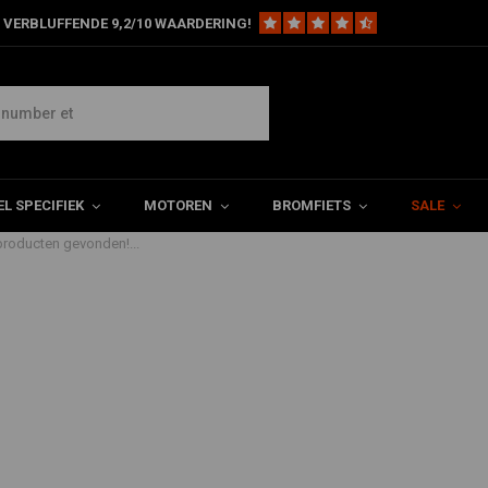
 VERBLUFFENDE 9,2/10 WAARDERING!
o
L SPECIFIEK
MOTOREN
BROMFIETS
SALE
roducten gevonden!...