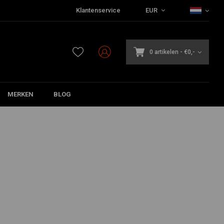
Klantenservice
EUR
0 artikelen
-
€0,-
MERKEN
BLOG