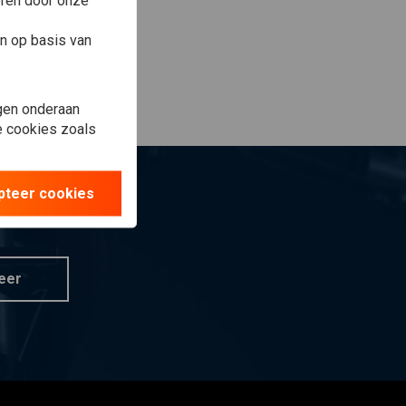
eren door onze
n op basis van
gen onderaan
le cookies zoals
pteer cookies
eer