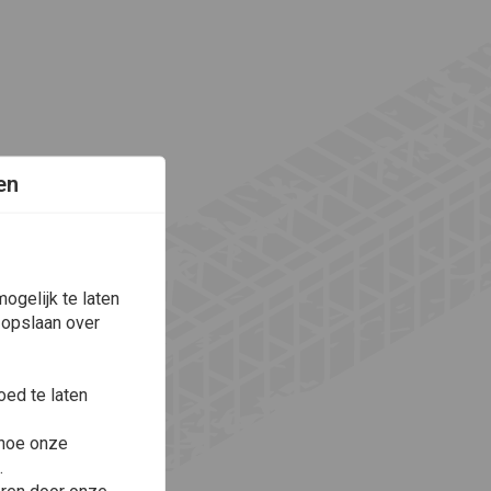
en
ogelijk te laten
 opslaan over
ed te laten
 hoe onze
.