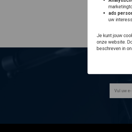
Analytisch
marketingto
ads person
uw interes
Je kunt jouw coo
onze website. Doo
beschreven in o