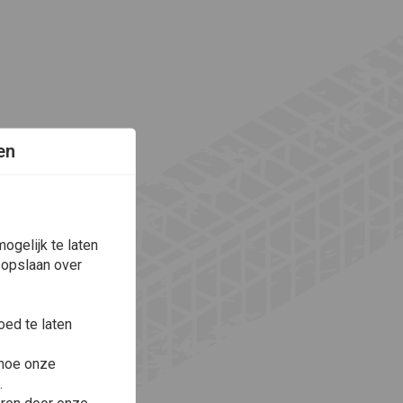
en
ogelijk te laten
 opslaan over
ed te laten
 hoe onze
.