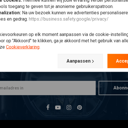
e cookies:
Hiermee kunnen wij jouw ervaring verder personalis
ols toegang te geven tot je anonieme gebruikerspatroon.
alization:
Na uw bezoek kunnen we advertenties personalisere
ses en gedrag.
https://business.safety.google/privacy/
kievoorkeuren op elk moment aanpassen via de cookie-instellin
r op "Akkoord" te klikken, ga je akkoord met het gebruik van al
nze
Cookieverklaring
.
Aanpassen
Acce
Op de hoogte blijven?
Abonn