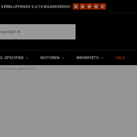
 VERBLUFFENDE 9,2/10 WAARDERING!
L SPECIFIEK
MOTOREN
BROMFIETS
SALE
roducten gevonden!...