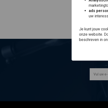
Analytisch
marketingto
ads person
uw interes
Je kunt jouw coo
onze website. Doo
beschreven in o