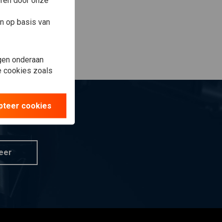
eren door onze
n op basis van
gen onderaan
le cookies zoals
pteer cookies
eer