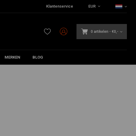
Klantenservice
EUR
0 artikelen
-
€0,-
MERKEN
BLOG