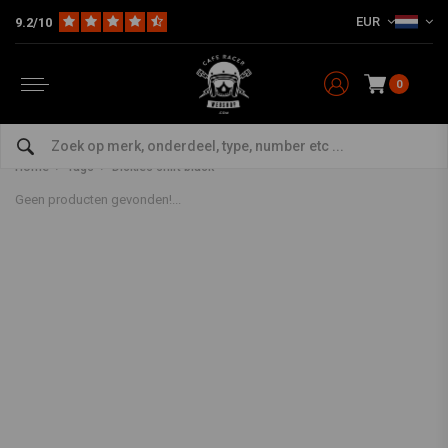
EUR
9.2/10
0
Producten getagd met Dickies
shirt black
Home
Tags
Dickies shirt black
Geen producten gevonden!...