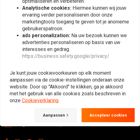
optimaliseren en verbeteren.
Abonneer
Analytische cookies:
Hiermee kunnen wij jouw
ervaring verder personaliseren door onze
marketingtools toegang te geven tot je anonieme
gebruikerspatroon.
ads personalization:
Na uw bezoek kunnen we
advertenties personaliseren op basis van uw
interesses en gedrag.
https://business.safety.google/privacy/
De Plek voor de Cafe Racers, Flat Tracker,
Brat en overige Motorfiets Hobbyisten.
Je kunt jouw cookievoorkeuren op elk moment
Natuurlijk ook groot in kleding & onderhoud!
aanpassen via de cookie-instellingen onderaan onze
website. Door op "Akkoord" te klikken, ga je akkoord
met het gebruik van alle cookies zoals beschreven in
onze
Cookieverklaring
.
Gotenburgweg 46a, 9723 TM Groningen (The Netherlands)
+31 85 06 06 06 5
Aanpassen
Accepteer cookies
info@caferacerwebshop.com