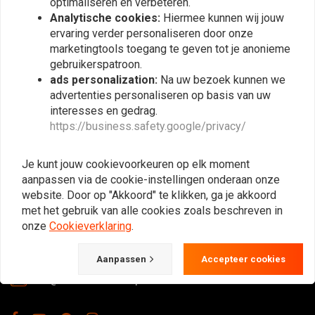
optimaliseren en verbeteren.
Abonneer
Analytische cookies:
Hiermee kunnen wij jouw
ervaring verder personaliseren door onze
marketingtools toegang te geven tot je anonieme
gebruikerspatroon.
ads personalization:
Na uw bezoek kunnen we
advertenties personaliseren op basis van uw
interesses en gedrag.
https://business.safety.google/privacy/
De Plek voor de Cafe Racers, Flat Tracker,
Brat en overige Motorfiets Hobbyisten.
Je kunt jouw cookievoorkeuren op elk moment
Natuurlijk ook groot in kleding & onderhoud!
aanpassen via de cookie-instellingen onderaan onze
website. Door op "Akkoord" te klikken, ga je akkoord
met het gebruik van alle cookies zoals beschreven in
onze
Cookieverklaring
.
Gotenburgweg 46a, 9723 TM Groningen (The Netherlands)
+31 85 06 06 06 5
Aanpassen
Accepteer cookies
info@caferacerwebshop.com