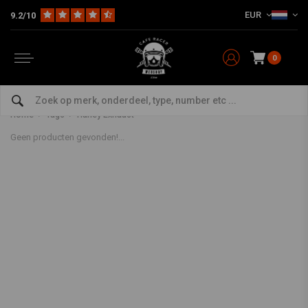
EUR
9.2/10
0
Producten getagd met Harley
Exhaust
Home
Tags
Harley Exhaust
Geen producten gevonden!...