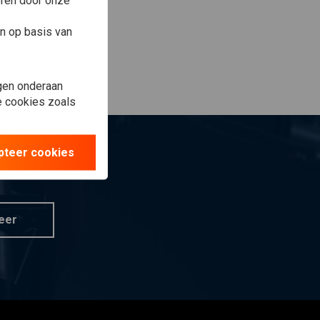
eren door onze
n op basis van
gen onderaan
le cookies zoals
pteer cookies
eer