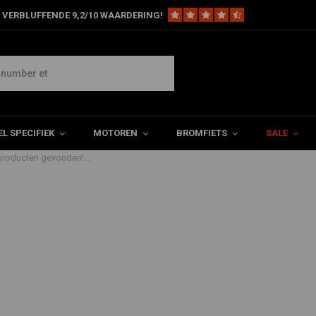
 VERBLUFFENDE 9,2/10 WAARDERING!
L SPECIFIEK
MOTOREN
BROMFIETS
SALE
roducten gevonden!...