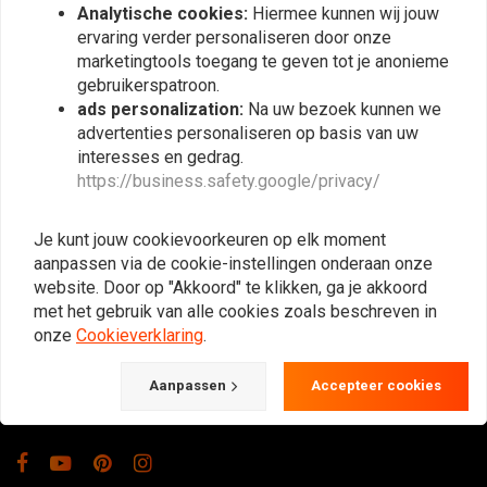
Analytische cookies:
Hiermee kunnen wij jouw
ervaring verder personaliseren door onze
marketingtools toegang te geven tot je anonieme
gebruikerspatroon.
ads personalization:
Na uw bezoek kunnen we
advertenties personaliseren op basis van uw
interesses en gedrag.
https://business.safety.google/privacy/
De Plek voor de Cafe Racers, Flat Tracker,
Brat en overige Motorfiets Hobbyisten.
Je kunt jouw cookievoorkeuren op elk moment
Natuurlijk ook groot in kleding & onderhoud!
aanpassen via de cookie-instellingen onderaan onze
website. Door op "Akkoord" te klikken, ga je akkoord
met het gebruik van alle cookies zoals beschreven in
Gotenburgweg 46a, 9723 TM Groningen (The Netherlands)
onze
Cookieverklaring
.
+31 85 06 06 06 5
Aanpassen
Accepteer cookies
info@caferacerwebshop.com