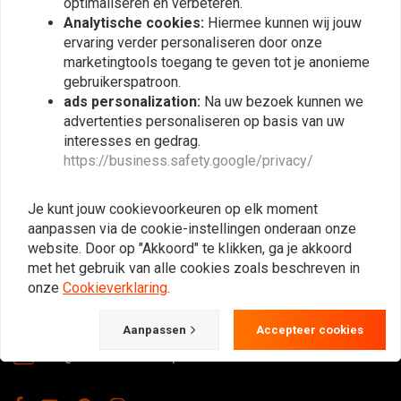
optimaliseren en verbeteren.
Abonneer
Analytische cookies:
Hiermee kunnen wij jouw
ervaring verder personaliseren door onze
marketingtools toegang te geven tot je anonieme
gebruikerspatroon.
ads personalization:
Na uw bezoek kunnen we
advertenties personaliseren op basis van uw
interesses en gedrag.
https://business.safety.google/privacy/
De Plek voor de Cafe Racers, Flat Tracker,
Brat en overige Motorfiets Hobbyisten.
Je kunt jouw cookievoorkeuren op elk moment
Natuurlijk ook groot in kleding & onderhoud!
aanpassen via de cookie-instellingen onderaan onze
website. Door op "Akkoord" te klikken, ga je akkoord
met het gebruik van alle cookies zoals beschreven in
onze
Cookieverklaring
.
Gotenburgweg 46a, 9723 TM Groningen (The Netherlands)
+31 85 06 06 06 5
Aanpassen
Accepteer cookies
info@caferacerwebshop.com