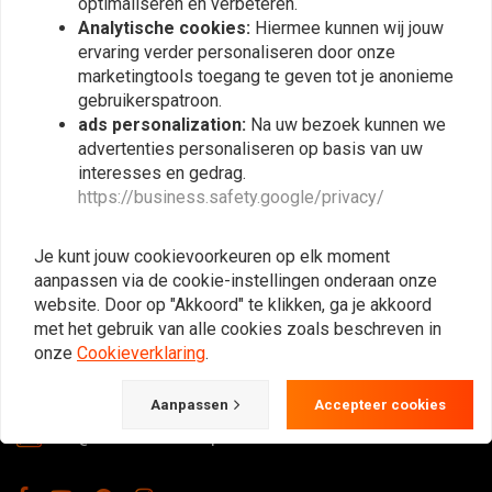
optimaliseren en verbeteren.
Abonneer
Analytische cookies:
Hiermee kunnen wij jouw
ervaring verder personaliseren door onze
marketingtools toegang te geven tot je anonieme
gebruikerspatroon.
ads personalization:
Na uw bezoek kunnen we
advertenties personaliseren op basis van uw
interesses en gedrag.
https://business.safety.google/privacy/
De Plek voor de Cafe Racers, Flat Tracker,
Brat en overige Motorfiets Hobbyisten.
Je kunt jouw cookievoorkeuren op elk moment
Natuurlijk ook groot in kleding & onderhoud!
aanpassen via de cookie-instellingen onderaan onze
website. Door op "Akkoord" te klikken, ga je akkoord
met het gebruik van alle cookies zoals beschreven in
onze
Cookieverklaring
.
Gotenburgweg 46a, 9723 TM Groningen (The Netherlands)
+31 85 06 06 06 5
Aanpassen
Accepteer cookies
info@caferacerwebshop.com