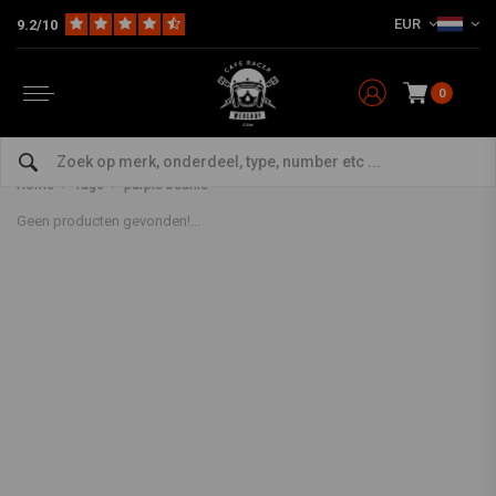
EUR
9.2/10
0
Producten getagd met purple
beanie
Home
Tags
purple beanie
Geen producten gevonden!...