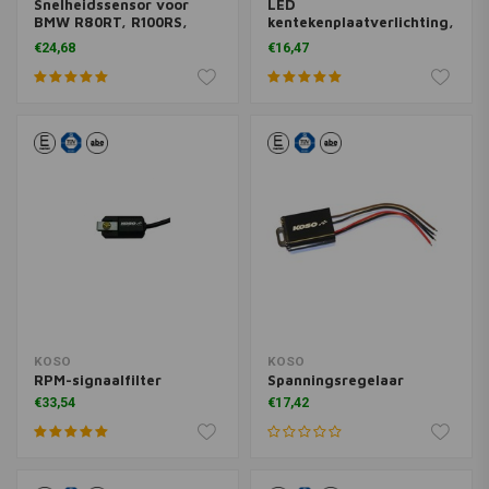
Snelheidssensor voor
LED
BMW R80RT, R100RS,
kentekenplaatverlichting,
R100RT, R65, R80
Drop (zwart)
€24,68
€16,47
KOSO
KOSO
RPM-signaalfilter
Spanningsregelaar
€33,54
€17,42