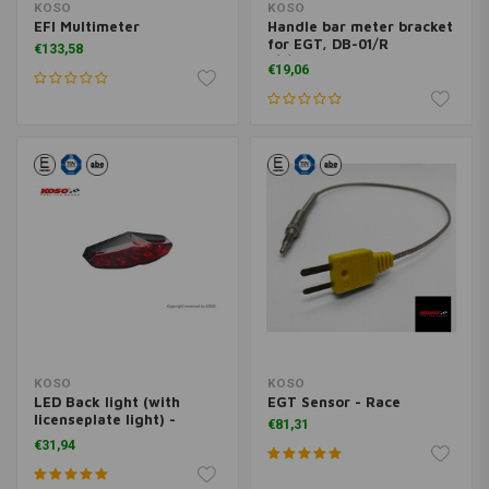
KOSO
KOSO
EFI Multimeter
Handle bar meter bracket
for EGT, DB-01/R
€133,58
1/8\"BE003K02
€19,06
KOSO
KOSO
LED Back light (with
EGT Sensor - Race
licenseplate light) -
€81,31
Infinity red
€31,94