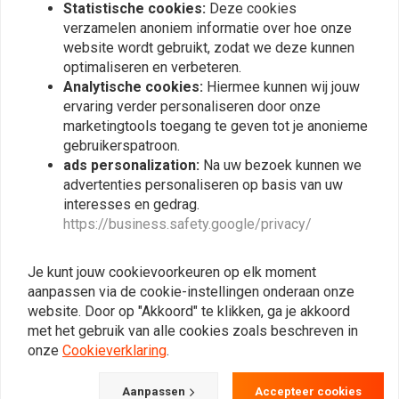
Statistische cookies:
Deze cookies
verzamelen anoniem informatie over hoe onze
website wordt gebruikt, zodat we deze kunnen
optimaliseren en verbeteren.
Analytische cookies:
Hiermee kunnen wij jouw
ervaring verder personaliseren door onze
marketingtools toegang te geven tot je anonieme
gebruikerspatroon.
ads personalization:
Na uw bezoek kunnen we
advertenties personaliseren op basis van uw
KOSO
KOSO
interesses en gedrag.
LED
Sensor voor GP-stijl
kentekenplaatverlichting,
toerenteller voor Yamaha
https://business.safety.google/privacy/
Blade (zwart)
Aerox / MBK Nitro vóór
€18,59
€15,97
2003
Je kunt jouw cookievoorkeuren op elk moment
aanpassen via de cookie-instellingen onderaan onze
website. Door op "Akkoord" te klikken, ga je akkoord
met het gebruik van alle cookies zoals beschreven in
onze
Cookieverklaring
.
Aanpassen
Accepteer cookies