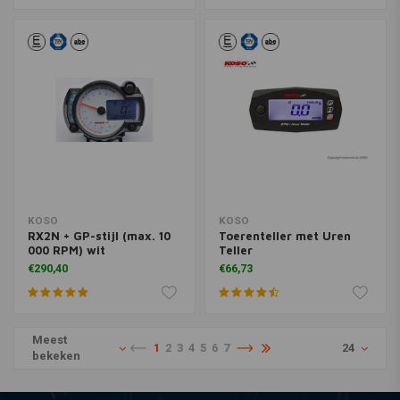
KOSO
KOSO
RX2N + GP-stijl (max. 10
Toerenteller met Uren
000 RPM) wit
Teller
€290,40
€66,73
Meest
1
2
3
4
5
6
7
24
bekeken