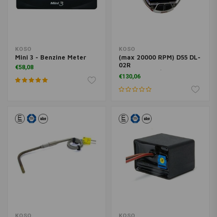
KOSO
KOSO
Mini 3 - Benzine Meter
(max 20000 RPM) D55 DL-
02R
€58,08
Toerenteller/Thermometer
€130,06
LCD Display
KOSO
KOSO