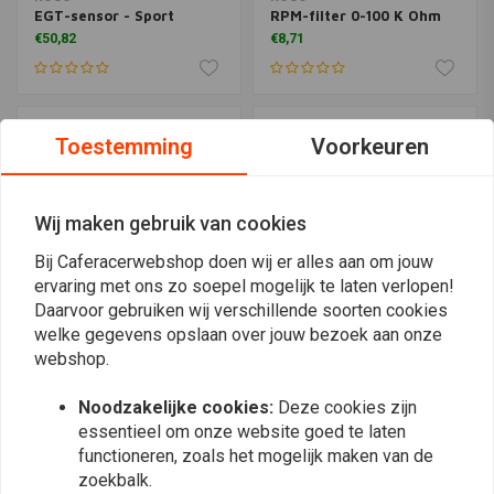
EGT-sensor - Sport
RPM-filter 0-100 K Ohm
€50,82
€8,71
Toestemming
Voorkeuren
Wij maken gebruik van cookies
Bij Caferacerwebshop doen wij er alles aan om jouw
ervaring met ons zo soepel mogelijk te laten verlopen!
Daarvoor gebruiken wij verschillende soorten cookies
welke gegevens opslaan over jouw bezoek aan onze
KOSO
KOSO
webshop.
V-beugel voor D48 en D55
(max. 150°C) GP Style D48
meter
Thermometer- Wit
Noodzakelijke cookies:
Deze cookies zijn
€15,25
€97,99
essentieel om onze website goed te laten
functioneren, zoals het mogelijk maken van de
zoekbalk.