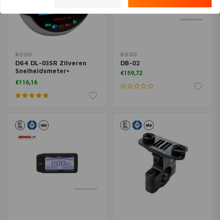
KOSO
KOSO
D64 DL-03SR Zilveren
DB-02
Snelheidsmeter+
€159,72
indicator lampjes (LCD
€116,16
Display)