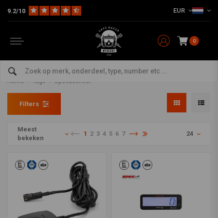
EUR
9.2/10
0
Producten getagd met
Speedsensor
Home
Tags
Speedsensor
Filters
Meest
1
2
3
4
5
6
7
24
bekeken