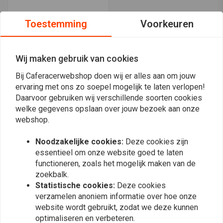
Toestemming
Voorkeuren
CNC zwarte 3-knops
stuurschakelaar 22 mm
€31,94
Wij maken gebruik van cookies
Bij Caferacerwebshop doen wij er alles aan om jouw
ervaring met ons zo soepel mogelijk te laten verlopen!
Meest bekeken
24
Daarvoor gebruiken wij verschillende soorten cookies
welke gegevens opslaan over jouw bezoek aan onze
webshop.
Noodzakelijke cookies:
Deze cookies zijn
essentieel om onze website goed te laten
Op de hoogte blijven?
functioneren, zoals het mogelijk maken van de
zoekbalk.
Statistische cookies:
Deze cookies
verzamelen anoniem informatie over hoe onze
website wordt gebruikt, zodat we deze kunnen
optimaliseren en verbeteren.
Abonneer