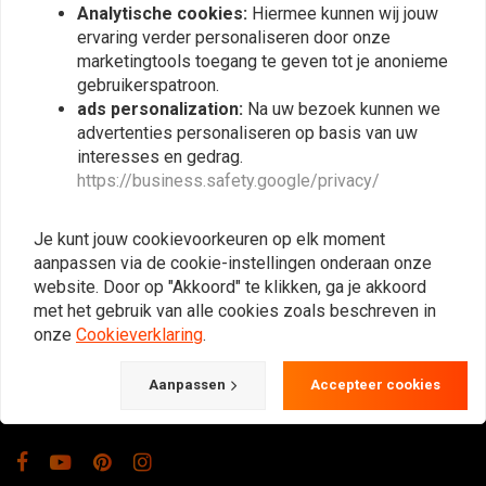
Analytische cookies:
Hiermee kunnen wij jouw
ervaring verder personaliseren door onze
marketingtools toegang te geven tot je anonieme
gebruikerspatroon.
ads personalization:
Na uw bezoek kunnen we
advertenties personaliseren op basis van uw
interesses en gedrag.
https://business.safety.google/privacy/
De Plek voor de Cafe Racers, Flat Tracker,
Brat en overige Motorfiets Hobbyisten.
Je kunt jouw cookievoorkeuren op elk moment
Natuurlijk ook groot in kleding & onderhoud!
aanpassen via de cookie-instellingen onderaan onze
website. Door op "Akkoord" te klikken, ga je akkoord
met het gebruik van alle cookies zoals beschreven in
Gotenburgweg 46a, 9723 TM Groningen (The Netherlands)
onze
Cookieverklaring
.
+31 85 06 06 06 5
Aanpassen
Accepteer cookies
info@caferacerwebshop.com