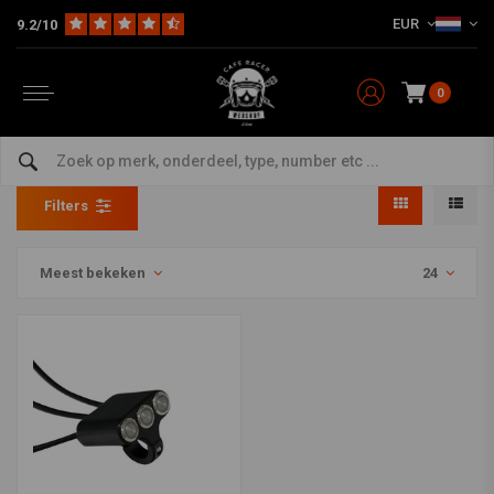
EUR
9.2/10
0
Producten getagd met switch
Home
Tags
switch
Filters
Meest bekeken
24